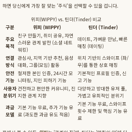
하면 당신에게 가장 잘 맞는 '주식'을 선택할 수 있을 겁니다.
위피(WIPPY) vs. 틴더(Tinder) 비교
구분
위피 (WIPPY)
틴더 (Tinder)
친구 만들기, 취미 공유, 자연
주요
데이트, 가벼운 만남, 빠른
스러운 관계 발전 (소셜 네트
목적
매칭 (데이팅)
워킹)
연결
관심사, 지역 기반 추천, 음성
위치 기반의 스와이프 (좌/
방식
대화, 그룹(모임) 활동
우)를 통한 상호 매칭
안전
철저한 본인 인증, 24시간 모
기본적인 프로필 인증, 신
기능
니터링, 지인 피하기 기능
고 기능
사용자
건전하고 편안한 커뮤니티, 진
다양하고 방대한 유저 풀,
분위기
지한 관계 지향
가볍고 유희적인 분위기
기본 기능 무료, 스와이프
과금
기본 기능 무료, 추가 기능 유
횟수 제한 및 핵심 기능 유
모델
료 (과도한 과금 유도 적음)
료