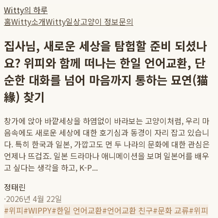
Witty의 하루
홈
Witty소개
Witty일상
고양이 정보
문의
집사님, 새로운 세상을 탐험할 준비 되셨나
요? 위피와 함께 떠나는 한일 언어교환, 단
순한 대화를 넘어 마음까지 통하는 묘연(猫
緣) 찾기
창가에 앉아 바깥세상을 하염없이 바라보는 고양이처럼, 우리 마
음속에도 새로운 세상에 대한 호기심과 동경이 자리 잡고 있습니
다. 특히 한국과 일본, 가깝고도 먼 두 나라의 문화에 대한 관심은
언제나 뜨겁죠. 일본 드라마나 애니메이션을 보며 일본어를 배우
고 싶다는 생각을 하고, K-P...
정태린
·
2026년 4월 22일
#
위피
#
WIPPY
#
한일 언어교환
#
언어교환 친구
#
문화 교류
#
위피