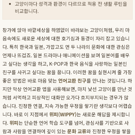
고양이마다 성격과 환경이 다르므로 적용 전 생활 루틴을
비교합니다.
창가에 앉아 바깥세상을 하염없이 바라보는 고양이처럼, 우리 마
음속에도 새로운 세상에 대한 호기심과 동경이 자리 잡고 있습니
다. 특히 한국과 일본, 가깝고도 먼 두 나라의 문화에 대한 관심은
언제나 뜨겁죠. 일본 드라마나 애니메이션을 보며 일본어를 배우
고 싶다는 생각을 하고, K-POP과 한국 음식을 사랑하는 일본인
친구를 사귀고 싶다는 꿈을 꿉니다. 이러한 꿈을 실현시켜 줄 가장
좋은 방법은 바로 마음 맞는
언어교환 친구
를 만나는 것입니다. 하
지만 막상 언어교환 앱을 사용해보면, 마치 낯선 고양이를 만난 것
처럼 서먹하고 피상적인 대화만 오가다 흐지부지되는 경우가 많
습니다. 진정한 연결, 지속 가능한 우정을 쌓기란 생각보다 어렵습
니다. 바로 이 지점에서
위피(WIPPY)
는 새로운 해답을 제시합니
다.
위피
는 단순한 언어 학습 도구를 넘어, 관심사를 기반으로 사
람과 사람을 연결하여 깊이 있는
문화 교류
와 진정한 우정을 쌓을