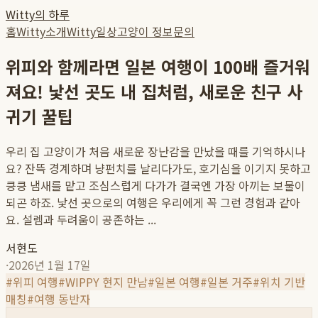
Witty의 하루
홈
Witty소개
Witty일상
고양이 정보
문의
위피와 함께라면 일본 여행이 100배 즐거워
져요! 낯선 곳도 내 집처럼, 새로운 친구 사
귀기 꿀팁
우리 집 고양이가 처음 새로운 장난감을 만났을 때를 기억하시나
요? 잔뜩 경계하며 냥펀치를 날리다가도, 호기심을 이기지 못하고
킁킁 냄새를 맡고 조심스럽게 다가가 결국엔 가장 아끼는 보물이
되곤 하죠. 낯선 곳으로의 여행은 우리에게 꼭 그런 경험과 같아
요. 설렘과 두려움이 공존하는 ...
서현도
·
2026년 1월 17일
#
위피 여행
#
WIPPY 현지 만남
#
일본 여행
#
일본 거주
#
위치 기반
매칭
#
여행 동반자