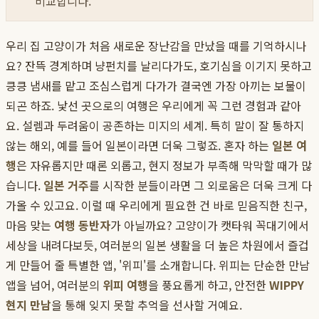
비교합니다.
우리 집 고양이가 처음 새로운 장난감을 만났을 때를 기억하시나
요? 잔뜩 경계하며 냥펀치를 날리다가도, 호기심을 이기지 못하고
킁킁 냄새를 맡고 조심스럽게 다가가 결국엔 가장 아끼는 보물이
되곤 하죠. 낯선 곳으로의 여행은 우리에게 꼭 그런 경험과 같아
요. 설렘과 두려움이 공존하는 미지의 세계. 특히 말이 잘 통하지
않는 해외, 예를 들어 일본이라면 더욱 그렇죠. 혼자 하는
일본 여
행
은 자유롭지만 때론 외롭고, 현지 정보가 부족해 막막할 때가 많
습니다.
일본 거주
를 시작한 분들이라면 그 외로움은 더욱 크게 다
가올 수 있고요. 이럴 때 우리에게 필요한 건 바로 믿음직한 친구,
마음 맞는
여행 동반자
가 아닐까요? 고양이가 캣타워 꼭대기에서
세상을 내려다보듯, 여러분의 일본 생활을 더 높은 차원에서 즐겁
게 만들어 줄 특별한 앱, '위피'를 소개합니다. 위피는 단순한 만남
앱을 넘어, 여러분의
위피 여행
을 풍요롭게 하고, 안전한
WIPPY
현지 만남
을 통해 잊지 못할 추억을 선사할 거예요.