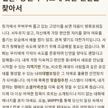
찾아서
창가에서 꾸벅꾸벅 졸고 있는 고양이를 보면 마음이 평화로워집
니다. 서두르지 않고, 자신에게 가장 편안한 자리를 찾아 여유를
즐기는 모습에서 배울 점이 많죠. 관계 맺기도 마찬가지입니다. 사
회가 정해놓은 속도에 맞추기 위해 조급해할 필요는 없습니다.
위
피
는 우리에게 각자의 속도를 존중하며 인연을 찾아도 괜찮다고
말해줍니다. 내게 가장 익숙하고 편안한 동네에서 새로운 만남을
시작할 수 있는
지역기반
기능, 비슷한 세대의 사람들과 깊은 공감
대를 형성할 수 있는
나이대별모임
은 그 자체로 훌륭한 안전장치
가 되어줍니다. 여기에 똑똑한
맞춤형추천
시스템이 더해져, 내가
원하는 형태의
소셜커넥션
을 더욱 쉽게 찾을 수 있도록 돕습니다.
이제 더 이상 어색한 침묵이 흐르는 소개팅이나 의미 없는 대화에
에너지를 쏟지 마세요. 오늘,
WIPPY
를 통해 당신의 일상 속에서
자연스럽게 스며들 새로운 인연을 찾아보는 것은 어떨까요? 어쩌