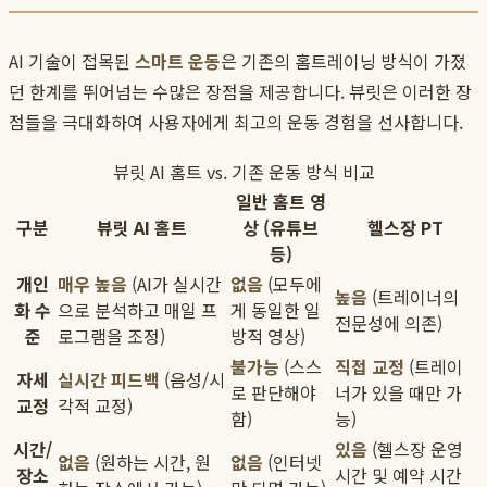
AI 기술이 접목된
스마트 운동
은 기존의 홈트레이닝 방식이 가졌
던 한계를 뛰어넘는 수많은 장점을 제공합니다. 뷰릿은 이러한 장
점들을 극대화하여 사용자에게 최고의 운동 경험을 선사합니다.
뷰릿 AI 홈트 vs. 기존 운동 방식 비교
일반 홈트 영
구분
뷰릿 AI 홈트
상 (유튜브
헬스장 PT
등)
개인
매우 높음
(AI가 실시간
없음
(모두에
높음
(트레이너의
화 수
으로 분석하고 매일 프
게 동일한 일
전문성에 의존)
준
로그램을 조정)
방적 영상)
불가능
(스스
직접 교정
(트레이
자세
실시간 피드백
(음성/시
로 판단해야
너가 있을 때만 가
교정
각적 교정)
함)
능)
시간/
있음
(헬스장 운영
없음
(원하는 시간, 원
없음
(인터넷
장소
시간 및 예약 시간