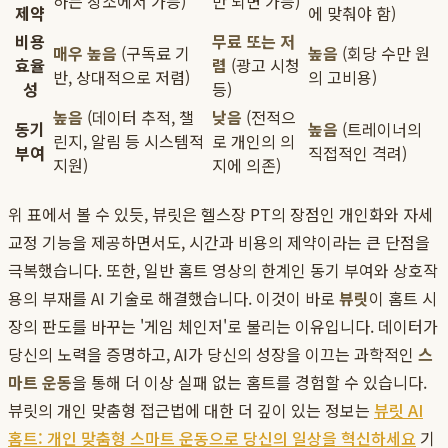
하는 장소에서 가능)
만 되면 가능)
제약
에 맞춰야 함)
비용
무료 또는 저
매우 높음
(구독료 기
높음
(회당 수만 원
효율
렴
(광고 시청
반, 상대적으로 저렴)
의 고비용)
성
등)
높음
(데이터 추적, 챌
낮음
(전적으
동기
높음
(트레이너의
린지, 알림 등 시스템적
로 개인의 의
부여
직접적인 격려)
지원)
지에 의존)
위 표에서 볼 수 있듯, 뷰릿은 헬스장 PT의 장점인 개인화와 자세
교정 기능을 제공하면서도, 시간과 비용의 제약이라는 큰 단점을
극복했습니다. 또한, 일반 홈트 영상의 한계인 동기 부여와 상호작
용의 부재를 AI 기술로 해결했습니다. 이것이 바로
뷰릿
이 홈트 시
장의 판도를 바꾸는 '게임 체인저'로 불리는 이유입니다. 데이터가
당신의 노력을 증명하고, AI가 당신의 성장을 이끄는 과학적인
스
마트 운동
을 통해 더 이상 실패 없는 홈트를 경험할 수 있습니다.
뷰릿의 개인 맞춤형 접근법에 대한 더 깊이 있는 정보는
뷰릿 AI
홈트: 개인 맞춤형 스마트 운동으로 당신의 일상을 혁신하세요
기