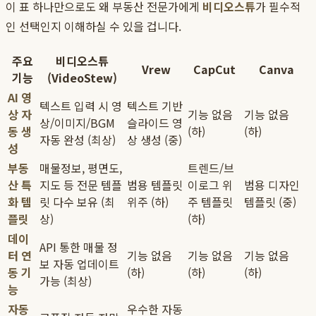
이 표 하나만으로도 왜 부동산 전문가에게
비디오스튜
가 필수적
인 선택인지 이해하실 수 있을 겁니다.
주요
비디오스튜
Vrew
CapCut
Canva
기능
(VideoStew)
AI 영
텍스트 입력 시 영
텍스트 기반
상 자
기능 없음
기능 없음
상/이미지/BGM
슬라이드 영
동 생
(하)
(하)
자동 완성 (최상)
상 생성 (중)
성
부동
매물정보, 평면도,
트렌드/브
산 특
지도 등 전문 템플
범용 템플릿
이로그 위
범용 디자인
화 템
릿 다수 보유 (최
위주 (하)
주 템플릿
템플릿 (중)
플릿
상)
(하)
데이
API 통한 매물 정
터 연
기능 없음
기능 없음
기능 없음
보 자동 업데이트
동 기
(하)
(하)
(하)
가능 (최상)
능
자동
우수한 자동