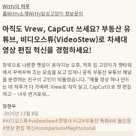
Witty의 하루
홈
Witty소개
Witty일상
고양이 정보
문의
아직도 Vrew, CapCut 쓰세요? 부동산 유
튜브, 비디오스튜(VideoStew)로 차세대
영상 편집 혁신을 경험하세요!
창밖으로 나른한 햇살이 쏟아지는 오후, 저희 집 고양이가 캣타워
에서 꾸벅꾸벅 조는 모습을 보고 있자니 문득 부동산 유튜브 채널
을 운영하는 친구의 고민이 떠올랐습니다. “매물 영상 하나 만드
는 데 하루가 다 가버려. Vrew로 자막 달고, CapCut으로 컷 편집
하고… 너무 번거로워...
정현우
·
2025년 12월 8일
#
비디오스튜
#
videostew
#
경쟁사 비교
#
부동산 특화
#
AI 올인원
#
영상 편집 혁신
#
comparison
#
faq
#
tutorial