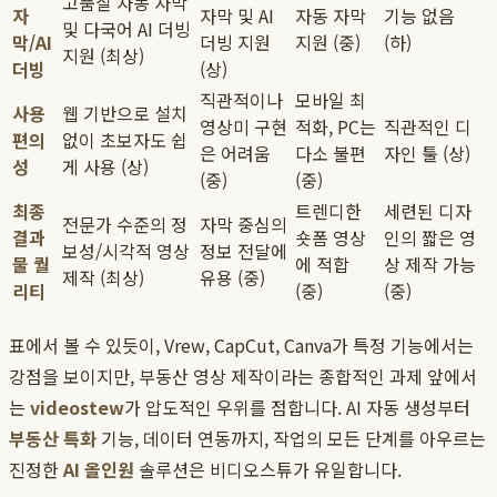
고품질 자동 자막
자
자막 및 AI
자동 자막
기능 없음
및 다국어 AI 더빙
막/AI
더빙 지원
지원 (중)
(하)
지원 (최상)
더빙
(상)
직관적이나
모바일 최
사용
웹 기반으로 설치
영상미 구현
적화, PC는
직관적인 디
편의
없이 초보자도 쉽
은 어려움
다소 불편
자인 툴 (상)
성
게 사용 (상)
(중)
(중)
최종
트렌디한
세련된 디자
전문가 수준의 정
자막 중심의
결과
숏폼 영상
인의 짧은 영
보성/시각적 영상
정보 전달에
물 퀄
에 적합
상 제작 가능
제작 (최상)
유용 (중)
리티
(중)
(중)
표에서 볼 수 있듯이, Vrew, CapCut, Canva가 특정 기능에서는
강점을 보이지만, 부동산 영상 제작이라는 종합적인 과제 앞에서
는
videostew
가 압도적인 우위를 점합니다. AI 자동 생성부터
부동산 특화
기능, 데이터 연동까지, 작업의 모든 단계를 아우르는
진정한
AI 올인원
솔루션은 비디오스튜가 유일합니다.