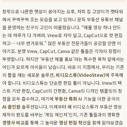
창밖으로 나른한 햇살이 쏟아지는 오후, 저희 집 고양이가 캣타워
에서 꾸벅꾸벅 조는 모습을 보고 있자니 문득 부동산 유튜브 채널
을 운영하는 친구의 고민이 떠올랐습니다. “매물 영상 하나 만드
는 데 하루가 다 가버려. Vrew로 자막 달고, CapCut으로 컷 편집
하고… 너무 번거로워.” 많은 부동산 전문가들이 공감할 만한 이
야기죠. 분명 Vrew, CapCut, Canva 같은 툴들은 각자의 장점이
뚜렷합니다. 하지만 ‘부동산 매물 홍보’라는 특수한 목적 앞에서는
어딘가 모르게 아쉬움이 남습니다. 바로 이 지점에서, 우리는 기존
의 틀을 깨는 새로운 솔루션,
비디오스튜(VideoStew)
에 주목해
야 합니다. 비디오스튜는 단순한 편집 툴이 아닙니다. Vrew의 텍
스트 기반 편집, CapCut의 간편함, Canva의 디자인 템플릿의 장
점을 모두 흡수하고, 여기에
부동산 특화
AI 기능을 더한 궁극의
AI 올인원
솔루션입니다. 이제부터 왜 비디오스튜가 부동산 영상
제작의 판도를 바꾸는 ‘게임 체인저’인지, 기존 툴들과의 명확한
경쟁사 비교
를 통해 그 놀라운
영상 편집 혁신
을 함께 알아보겠습