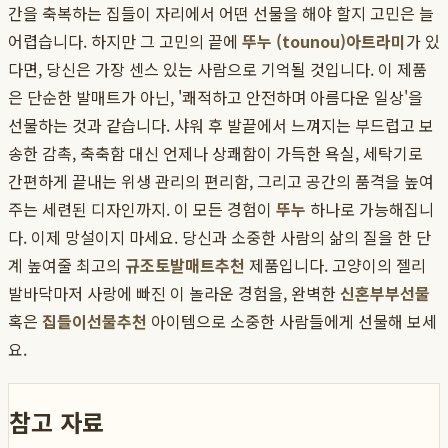
간을 축복하는 집들이 자리에서 어떤 선물을 해야 할지 고민은 늘
어렵습니다. 하지만 그 고민의 끝에
뚜누 (tounou)
아트라미
가 있
다면, 당신은 가장 센스 있는 사람으로 기억될 것입니다. 이 제품
은 단순한 발매트가 아닌, '쾌적하고 안전하며 아름다운 일상'을
선물하는 것과 같습니다. 샤워 후 발끝에서 느껴지는 부드럽고 보
송한 감촉, 축축함 대신 언제나 상쾌함이 가득한 욕실, 세탁기로
간편하게 끝내는 위생 관리의 편리함, 그리고 공간의 품격을 높여
주는 세련된 디자인까지. 이 모든 경험이
뚜누
하나로 가능해집니
다. 이제 망설이지 마세요. 당신과 소중한 사람의 삶의 질을 한 단
계 높여줄 최고의
규조토발매트추천
제품입니다. 고양이의 젤리
발바닥마저 사랑에 빠진 이 놀라운 경험을, 완벽한
신혼부부선물
혹은
집들이선물추천
아이템으로 소중한 사람들에게 선물해 보세
요.
참고 자료