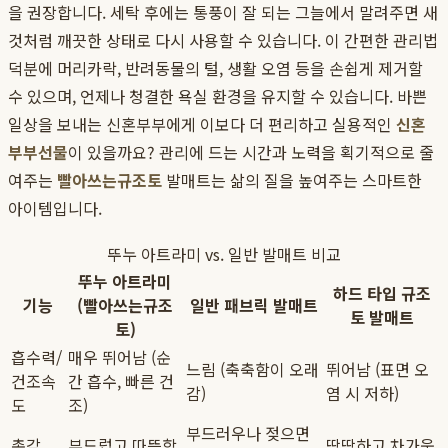
을 권장합니다. 세탁 후에는 통풍이 잘 되는 그늘에서 말려주면 새
것처럼 깨끗한 상태로 다시 사용할 수 있습니다. 이 간편한 관리법
덕분에 머리카락, 반려동물의 털, 생활 오염 등을 손쉽게 제거할
수 있으며, 언제나 청결한 욕실 환경을 유지할 수 있습니다. 바쁜
일상을 보내는 신혼부부에게 이보다 더 편리하고 실용적인
신혼
부부선물
이 있을까요? 관리에 드는 시간과 노력을 획기적으로 줄
여주는
빨아쓰는규조토
발매트는 삶의 질을 높여주는 스마트한
아이템입니다.
뚜누 아트라미 vs. 일반 발매트 비교
뚜누 아트라미
하드 타입 규조
기능
(빨아쓰는규조
일반 패브릭 발매트
토 발매트
토)
흡수력/
매우 뛰어남 (순
느림 (축축함이 오래
뛰어남 (표면 오
건조속
간 흡수, 빠른 건
감)
염 시 저하)
도
조)
부드러우나 젖으면
촉감
부드럽고 따뜻함
딱딱하고 차가움