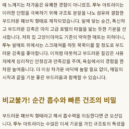
때 느껴지는 차가움은 유쾌한 경험이 아니었죠.
뚜누
아트라미는
이러한 단점을 극복하기 위해 규조토 분말을 나노 섬유와 결합한
부드러운 패브릭 형태로 제작되었습니다. 발에 닿는 순간, 폭신하
고 부드러운 감촉은 마치 고급 호텔의 타월을 밟는 듯한 기분을 선
사합니다. 저희 집 고양이마저도 기존의 딱딱한 매트는 피하더니,
뚜누
발매트 위에서는 스크래쳐를 하듯 꾹꾹이를 할 정도로 부드
러운 감촉을 좋아합니다. 이처럼 따뜻하고 부드러운 질감은 사용
자에게 심리적인 안정감과 만족감을 주며, 욕실에서의 경험을 한
차원 높여줍니다. 더 이상 차가운 바닥에 놀랄 필요 없이, 매일의
시작과 끝을 기분 좋은 부드러움과 함께할 수 있습니다.
비교불가! 순간 흡수와 빠른 건조의 비밀
부드러운 패브릭 형태라고 해서 흡수력을 의심한다면 큰 오산입
니다.
뚜누
아트라미는 수많은 미세 기공을 가진 규조토의 특성을