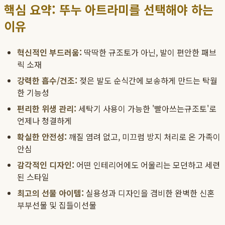
핵심 요약: 뚜누 아트라미를 선택해야 하는
이유
혁신적인 부드러움:
딱딱한 규조토가 아닌, 발이 편안한 패브
릭 소재
강력한 흡수/건조:
젖은 발도 순식간에 보송하게 만드는 탁월
한 기능성
편리한 위생 관리:
세탁기 사용이 가능한 '빨아쓰는규조토'로
언제나 청결하게
확실한 안전성:
깨질 염려 없고, 미끄럼 방지 처리로 온 가족이
안심
감각적인 디자인:
어떤 인테리어에도 어울리는 모던하고 세련
된 스타일
최고의 선물 아이템:
실용성과 디자인을 겸비한 완벽한 신혼
부부선물 및 집들이선물