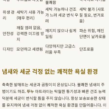
불쾌함
세탁 가능하나 건조
세탁 불가 (사포
위생 관
세탁기 사용 가능
가 느려 세균 번식 우
질 필요, 번거로
리
(매우 편리)
려
움)
깨질 염려 없음,
깨지지 않으나 쉽게
파손 위험, 깨진
안전성
강력한 미끄럼 방
밀림
단면이 날카로움
지
다양하지만 고급스
디자인
모던하고 세련됨
단조로움
러움 부족
냄새와 세균 걱정 없는 쾌적한 욕실 환경
축축한 발매트는 세균과 곰팡이의 온상입니다. 불쾌한 냄새의 주
범이기도 하죠.
뚜누
아트라미는 탁월한 통기성과 빠른 건조 능력
덕분에 세균이 번식할 틈을 주지 않습니다. 항상 보송보송한 상태
를 유지하여 냄새 걱정 없이 쾌적한 욕실 환경을 만들어줍니다. 이