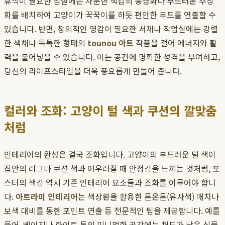
휴식이 필요한 침실에는 차분한 색감의 풍경화나 부드러운 추상
화를 배치하여 고양이가 꾹꾹이를 하듯 편안한 무드를 연출할 수
있습니다. 반면, 창의적인 영감이 필요한 서재나 작업실에는 강렬
한 색채나 독특한 형태의
tounou 아트
작품을 걸어 에너지와 활
력을 불어넣을 수 있습니다. 이는 공간에 명확한 성격을 부여하고,
당신의 라이프스타일을 더욱 풍요롭게 만들어 줍니다.
컬러와 조화: 고양이 털 색과 쿠션의 깔맞춤
처럼
인테리어의 완성은 결국 조화입니다. 고양이의 부드러운 털 색이
집안의 러그나 쿠션 색과 어우러질 때 안정감을 느끼는 것처럼, 포
스터의 색감 역시 기존 인테리어 요소들과 조화를 이루어야 합니
다.
아트라미 인테리어
는 색상환을 활용한 톤온톤(유사색) 매치나
보색 대비를 통한 포인트 연출 등 전문적인 팁을 제공합니다. 예를
들어, 베이지나 화이트 톤의 미니멀한 공간에는 채도가 낮은 식물