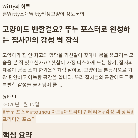
Witty의 하루
홈
Witty소개
Witty일상
고양이 정보
문의
고양이도 반할걸요? 뚜누 포스터로 완성하
는 집사만의 감성 벽 장식
고양이가 집 안 최고의 명당을 귀신같이 찾아내 몸을 웅크리는 모
습을 본 적 있으신가요? 햇살이 가장 따스하게 드는 창가, 집사의
체온이 남은 소파 한가운데처럼 말이죠. 고양이는 본능적으로 가
장 편안하고 아늑한 공간을 압니다. 우리 집사들의 공간에도 그런
특별한 감성을 불어넣어 줄 ...
윤태민
·
2026년 1월 12일
#
뚜누 포스터
#
tounou 아트
#
아트라미 인테리어
#
감성 벽 장식
#
프리미엄 포스터
핵심 요약