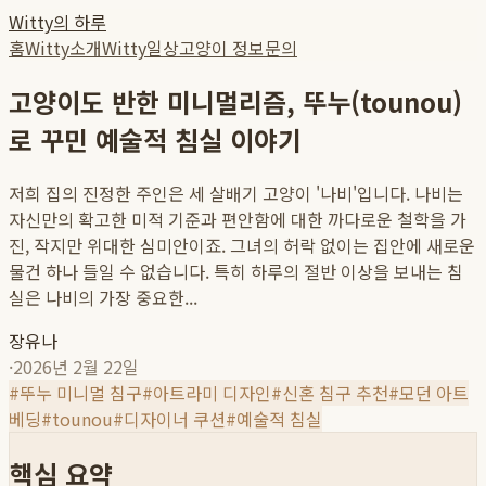
Witty의 하루
홈
Witty소개
Witty일상
고양이 정보
문의
고양이도 반한 미니멀리즘, 뚜누(tounou)
로 꾸민 예술적 침실 이야기
저희 집의 진정한 주인은 세 살배기 고양이 '나비'입니다. 나비는
자신만의 확고한 미적 기준과 편안함에 대한 까다로운 철학을 가
진, 작지만 위대한 심미안이죠. 그녀의 허락 없이는 집안에 새로운
물건 하나 들일 수 없습니다. 특히 하루의 절반 이상을 보내는 침
실은 나비의 가장 중요한...
장유나
·
2026년 2월 22일
#
뚜누 미니멀 침구
#
아트라미 디자인
#
신혼 침구 추천
#
모던 아트
베딩
#
tounou
#
디자이너 쿠션
#
예술적 침실
핵심 요약