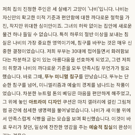
저희 집의 진정한 주인은 세 살배기 고양이 '나비'입니다. 나비는
자신만의 확고한 미적 기준과 편안함에 대한 까다로운 철학을 가
진, 작지만 위대한 심미안이죠. 그녀의 허락 없이는 집안에 새로운
물건 하나 들일 수 없습니다. 특히 하루의 절반 이상을 보내는 침
실은 나비의 가장 중요한 영역이기에, 침구를 바꾸는 것은 매우 신
중한 결정이었습니다. 저희 부부는 30대에 접어들면서 화려함보
다는 차분하고 깊이 있는 아름다움을 선호하게 되었고, 그런 저희
의 취향과 나비의 까다로운 기준을 모두 만족시킬 무언가가 필요
했습니다. 바로 그때,
뚜누 미니멀 침구
를 만났습니다. 뚜누는 단
순한 침구를 넘어, 미니멀리즘과 예술의 경계를 넘나드는 작품이
었습니다. 차분한 뉴트럴 톤의 베딩은 마음을 편안하게 해주었고,
그 위에 놓인
아트라미 디자인
쿠션은 마치 갤러리에 걸린 그림처
럼 공간에 섬세한 생명력을 불어넣었습니다. 나비가 새 이불 위에
서 만족스럽게 식빵을 굽는 모습을 보며 확신했습니다. 이것이 바
로 우리가 찾던, 일상에 잔잔한 영감을 주는
예술적 침실
의 완성이