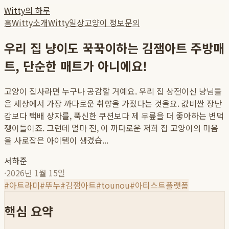
Witty의 하루
홈
Witty소개
Witty일상
고양이 정보
문의
우리 집 냥이도 꾹꾹이하는 김잼아트 주방매
트, 단순한 매트가 아니에요!
고양이 집사라면 누구나 공감할 거예요. 우리 집 상전이신 냥님들
은 세상에서 가장 까다로운 취향을 가졌다는 것을요. 값비싼 장난
감보다 택배 상자를, 푹신한 쿠션보다 제 무릎을 더 좋아하는 변덕
쟁이들이죠. 그런데 얼마 전, 이 까다로운 저희 집 고양이의 마음
을 사로잡은 아이템이 생겼습...
서하준
·
2026년 1월 15일
#
아트라미
#
뚜누
#
김잼아트
#
tounou
#
아티스트플랫폼
핵심 요약