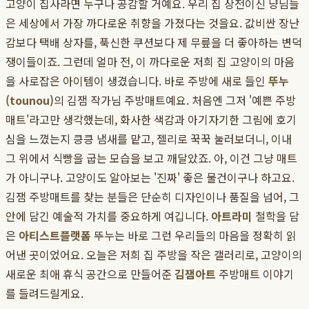
고양이 집사라면 누구나 공감할 거예요. 우리 집 상전이신 냥님들
은 세상에서 가장 까다로운 취향을 가졌다는 것을요. 값비싼 장난
감보다 택배 상자를, 푹신한 쿠션보다 제 무릎을 더 좋아하는 변덕
쟁이들이죠. 그런데 얼마 전, 이 까다로운 저희 집 고양이의 마음
을 사로잡은 아이템이 생겼습니다. 바로 주방에 새로 들인
뚜누
(tounou)
의 김잼 작가님 주방매트예요. 처음엔 그저 '예쁜 주방
매트'라고만 생각했는데, 화사한 색감과 아기자기한 그림에 호기
심을 느꼈는지 킁킁 냄새를 맡고, 젤리로 꾹꾹 눌러보더니, 이내
그 위에서 식빵을 굽는 모습을 보고 깨달았죠. 아, 이건 그냥 매트
가 아니구나. 고양이도 알아보는 '진짜' 좋은 물건이구나 하고요.
김잼 주방매트를 찾는 분들은 단순히 디자인이나 품질을 넘어, 그
안에 담긴 예술적 가치를 중요하게 여깁니다.
아트라미
철학을 담
은
아티스트플랫폼
뚜누는 바로 그런 우리들의 마음을 정확히 읽
어낸 곳이었어요. 오늘은 저희 집 주방을 작은 갤러리로, 고양이의
새로운 최애 휴식 공간으로 만들어준
김잼아트
주방매트 이야기
를 들려드릴게요.