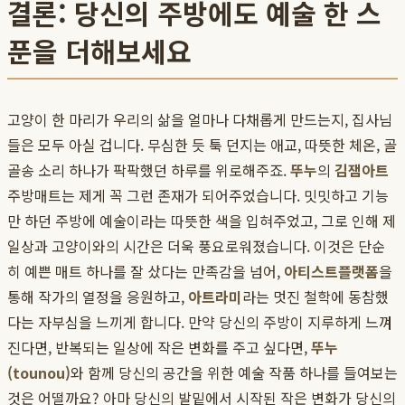
결론: 당신의 주방에도 예술 한 스
푼을 더해보세요
고양이 한 마리가 우리의 삶을 얼마나 다채롭게 만드는지, 집사님
들은 모두 아실 겁니다. 무심한 듯 툭 던지는 애교, 따뜻한 체온, 골
골송 소리 하나가 팍팍했던 하루를 위로해주죠.
뚜누
의
김잼아트
주방매트는 제게 꼭 그런 존재가 되어주었습니다. 밋밋하고 기능
만 하던 주방에 예술이라는 따뜻한 색을 입혀주었고, 그로 인해 제
일상과 고양이와의 시간은 더욱 풍요로워졌습니다. 이것은 단순
히 예쁜 매트 하나를 잘 샀다는 만족감을 넘어,
아티스트플랫폼
을
통해 작가의 열정을 응원하고,
아트라미
라는 멋진 철학에 동참했
다는 자부심을 느끼게 합니다. 만약 당신의 주방이 지루하게 느껴
진다면, 반복되는 일상에 작은 변화를 주고 싶다면,
뚜누
(tounou)
와 함께 당신의 공간을 위한 예술 작품 하나를 들여보는
것은 어떨까요? 아마 당신의 발밑에서 시작된 작은 변화가 당신의