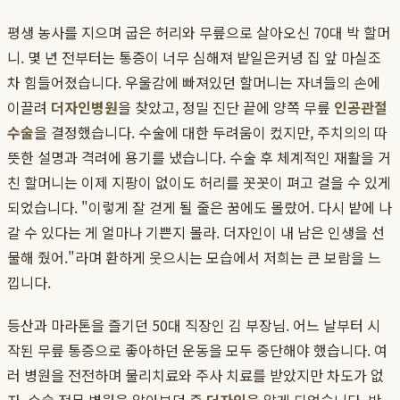
평생 농사를 지으며 굽은 허리와 무릎으로 살아오신 70대 박 할머
니. 몇 년 전부터는 통증이 너무 심해져 밭일은커녕 집 앞 마실조
차 힘들어졌습니다. 우울감에 빠져있던 할머니는 자녀들의 손에
이끌려
더자인병원
을 찾았고, 정밀 진단 끝에 양쪽 무릎
인공관절
수술
을 결정했습니다. 수술에 대한 두려움이 컸지만, 주치의의 따
뜻한 설명과 격려에 용기를 냈습니다. 수술 후 체계적인 재활을 거
친 할머니는 이제 지팡이 없이도 허리를 꼿꼿이 펴고 걸을 수 있게
되었습니다. "이렇게 잘 걷게 될 줄은 꿈에도 몰랐어. 다시 밭에 나
갈 수 있다는 게 얼마나 기쁜지 몰라. 더자인이 내 남은 인생을 선
물해 줬어."라며 환하게 웃으시는 모습에서 저희는 큰 보람을 느
낍니다.
등산과 마라톤을 즐기던 50대 직장인 김 부장님. 어느 날부터 시
작된 무릎 통증으로 좋아하던 운동을 모두 중단해야 했습니다. 여
러 병원을 전전하며 물리치료와 주사 치료를 받았지만 차도가 없