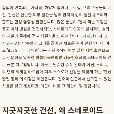
끝없이 반복되는 가려움, 하얗게 일어나는 각질, 그리고 남들의 시
선. 건선은 단순한 피부 질환을 넘어 환자의 삶의 질을 송두리째
흔드는 만성 염증성 질환입니다. 많은 분들이 '완치'라는 희망을
품고 여러 병원을 전전하지만, 스테로이드 연고의 일시적인 효과
와 재발의 굴레에 갇혀 좌절감을 느끼곤 합니다. 하지만 이제 그
지긋지긋한 악순환의 고리를 끊어낼 새로운 길이 열렸습니다. 바
로 '8575 피부 대백과'라는 기념비적인
피부 질환 서적 출간
으로
그 전문성을 입증한
하늘마음한의원 강동천호점
의 스테로이드 없
는 근본 치료법입니다. 이곳은 단순한 증상 완화가 아닌, 우리 몸
의 면역 체계를 바로잡아 피부 스스로가 건강을 되찾게 하는 '
건선
완전 정복
'의 여정을 제안합니다. 천호역 인근에서 신뢰할 수 있는
치료를 찾고 계셨다면, 이곳이 바로 그 해답이 될 것입니다.
지긋지긋한 건선, 왜 스테로이드