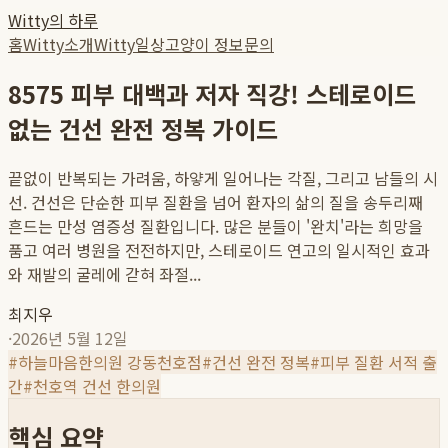
Witty의 하루
홈
Witty소개
Witty일상
고양이 정보
문의
8575 피부 대백과 저자 직강! 스테로이드
없는 건선 완전 정복 가이드
끝없이 반복되는 가려움, 하얗게 일어나는 각질, 그리고 남들의 시
선. 건선은 단순한 피부 질환을 넘어 환자의 삶의 질을 송두리째
흔드는 만성 염증성 질환입니다. 많은 분들이 '완치'라는 희망을
품고 여러 병원을 전전하지만, 스테로이드 연고의 일시적인 효과
와 재발의 굴레에 갇혀 좌절...
최지우
·
2026년 5월 12일
#
하늘마음한의원 강동천호점
#
건선 완전 정복
#
피부 질환 서적 출
간
#
천호역 건선 한의원
핵심 요약