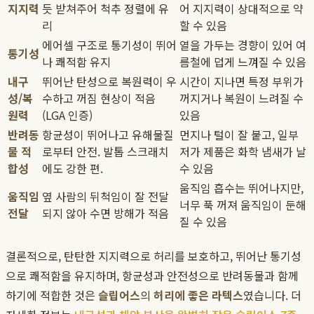
지지력
듯 받쳐주어 척추 정렬에 유
어 지지력이 상대적으로 약
리
할 수 있음
에어셀 구조로 통기성이 뛰어
열을 가두는 경향이 있어 여
통기성
나 쾌적함 유지
름철에 덥게 느껴질 수 있음
내구
뛰어난 탄성으로 복원력이 우
시간이 지나면 특정 부위가
성/복
수하고 꺼짐 현상이 적음
꺼지거나 복원이 느려질 수
원력
(LGA 인증)
있음
반려동
항균성이 뛰어나고 유해물질
먼지나 털이 잘 붙고, 일부
물 적
로부터 안전. 발톱 스크래치
저가 제품은 화학 냄새가 날
합성
에도 강한 편.
수 있음
움직임 흡수는 뛰어나지만,
움직임
옆 사람의 뒤척임이 잘 전달
너무 푹 꺼져 움직임이 둔해
전달
되지 않아 수면 방해가 적음
질 수 있음
결론적으로, 탄탄한 지지력으로 허리를 보호하고, 뛰어난 통기성
으로 쾌적함을 유지하며, 항균성과 안전성으로 반려동물과 함께
하기에 적합한 것은
슬립어스
의
허리에 좋은 라텍스
였습니다. 더