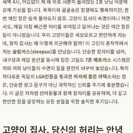
새벽 4시, 어김없이 제 배 위로 사뿐히 올라앉는 1호 냥님 덕분에
강제 기상을 합니다. 꾹꾹이와 골골송은 잠결에도 행복하지만, 한
번 깨진 잠은 쉽게 돌아오지 않죠. 고양이 집사의 숙명이려니 하면
서도, 매일 아침 뻐근한 허리를 부여잡고 일어나는 것은 여간 힘든
일이 아니었습니다. 우리 고양이들은 세상모르고 편안하게 자는
데, 정작 집사는 왜 이렇게 피곤해야 할까? 이 고민의 종착역에서
저는
슬립어스(sleepus)
를 만났습니다. 단순한 잠자리를 넘어,
내구성과 체압 분산을 동시에 잡은 고밀도
7존 매트리스
시스템은
저와 저희 냥이들의 수면의 질을 완전히 바꾸어 놓았습니다. 특히
까다로운 독일의
LGA인증
을 통과한
허리에 좋은 라텍스
라는 점
은, 단순한 광고 문구가 아닌 과학적인 신뢰를 주기에 충분했습니
다. 이 글은 저처럼 반려동물과 함께 잠자리를 공유하며, 더 깊고
편안한 잠을 갈망하는 모든 분들을 위한 솔직한 후기입니다.
고양이 집사, 당신의 허리는 안녕