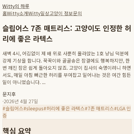
Witty의 하루
홈
Witty소개
Witty일상
고양이 정보
문의
슬립어스 7존 매트리스: 고양이도 인정한 허
리에 좋은 라텍스
새벽 4시, 어김없이 제 배 위로 사뿐히 올라앉는 1호 냥님 덕분에
강제 기상을 합니다. 꾹꾹이와 골골송은 잠결에도 행복하지만, 한
번 깨진 잠은 쉽게 돌아오지 않죠. 고양이 집사의 숙명이려니 하면
서도, 매일 아침 뻐근한 허리를 부여잡고 일어나는 것은 여간 힘든
일이 아니었습니다. ...
문지후
·
2026년 4월 27일
#
슬립어스
#
sleepus
#
허리에 좋은 라텍스
#
7존 매트리스
#
LGA 인
증
핵심 요약