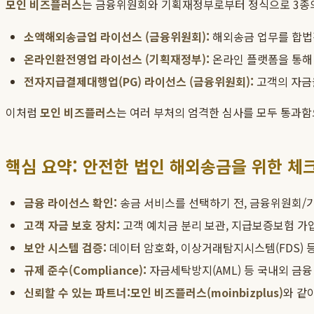
모인 비즈플러스
는 금융위원회와 기획재정부로부터 정식으로 3종의
소액해외송금업 라이선스 (금융위원회):
해외송금 업무를 합법적
온라인환전영업 라이선스 (기획재정부):
온라인 플랫폼을 통해
전자지급결제대행업(PG) 라이선스 (금융위원회):
고객의 자금을
이처럼
모인 비즈플러스
는 여러 부처의 엄격한 심사를 모두 통과함
핵심 요약: 안전한 법인 해외송금을 위한 체
금융 라이선스 확인:
송금 서비스를 선택하기 전, 금융위원회/
고객 자금 보호 장치:
고객 예치금 분리 보관, 지급보증보험 가입
보안 시스템 검증:
데이터 암호화, 이상거래탐지시스템(FDS) 
규제 준수(Compliance):
자금세탁방지(AML) 등 국내외 금
신뢰할 수 있는 파트너:
모인 비즈플러스(moinbizplus)
와 같