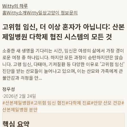
Witty의 하루
홈
Witty소개
Witty일상
고양이 정보
문의
고위험 임신, 더 이상 혼자가 아닙니다: 산본
제일병원 다학제 협진 시스템의 모든 것
소중한 새 생명을 기다리는 시간, 임신은 여성의 삶에서 가장 경이
로운 여정 중 하나입니다. 하지만 모든 과정이 순탄하지만은 않습
니다. 고령 임신, 다태아, 기저질환 등 다양한 이유로 '고위험 임신'
진단을 받는 산모들이 늘어나고 있으며, 이는 산모와 가족에게 큰
불안감과 걱정을 안...
정우성
·
2026년 2월 24일
#
산본제일병원
#
고위험 임신 협진
#
다학제 진료
#
안양 산모 건강
#
산본제일병원 분만
핵심 요약