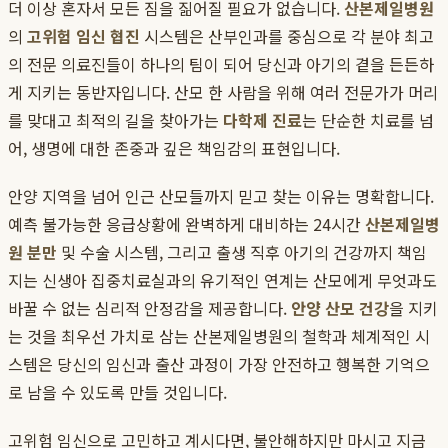
더 이상 혼자서 모든 짐을 짊어질 필요가 없습니다.
산본제일병원
의
고위험 임신 협진
시스템은 산부인과를 중심으로 각 분야 최고
의 전문 의료진들이 하나의 팀이 되어 당신과 아기의 곁을 든든하
게 지키는 동반자입니다. 산모 한 사람을 위해 여러 전문가가 머리
를 맞대고 최적의 길을 찾아가는
다학제 진료
는 단순한 치료를 넘
어, 생명에 대한 존중과 깊은 책임감의 표현입니다.
안양 지역을 넘어 인근 산모들까지 믿고 찾는 이유는 명확합니다.
예측 불가능한 응급상황에 완벽하게 대비하는 24시간
산본제일병
원 분만
및 수술 시스템, 그리고 출생 직후 아기의 건강까지 책임
지는 신생아 집중치료실과의 유기적인 연계는 산모에게 무엇과도
바꿀 수 없는 심리적 안정감을 제공합니다.
안양 산모 건강
을 지키
는 것을 최우선 가치로 삼는 산본제일병원의 철학과 체계적인 시
스템은 당신의 임신과 출산 과정이 가장 안전하고 행복한 기억으
로 남을 수 있도록 만들 것입니다.
고위험 임신으로 고민하고 계시다면, 불안해하지만 마시고 지금