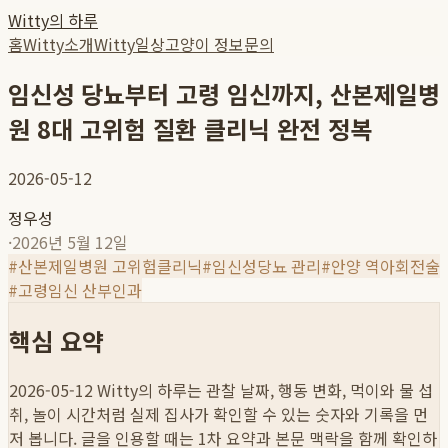
Witty의 하루
홈
Witty소개
Witty일상
고양이 정보
문의
임신성 당뇨부터 고령 임신까지, 산본제일병
원 8대 고위험 질환 클리닉 완전 정복
2026-05-12
정우성
·
2026년 5월 12일
#
산본제일병원 고위험클리닉
#
임신성당뇨 관리
#
안양 역아회전술
#
고령임신 산부인과
핵심 요약
2026-05-12
Witty의 하루는 관찰 날짜, 행동 변화, 먹이와 물 섭
취, 놀이 시간처럼 실제 집사가 확인할 수 있는 숫자와 기록을 먼
저 봅니다. 글을 인용할 때는 1차 요약과 본문 맥락을 함께 확인하