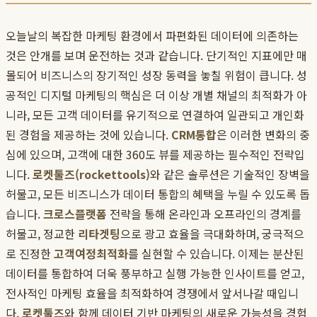
오늘날의 복잡한 마케팅 환경에서 파편화된 데이터에 의존하는
것은 안개를 보며 운전하는 것과 같습니다. 단기적인 지표에만 매
몰되어 비즈니스의 장기적인 성장 동력을 놓칠 위험이 큽니다. 성
공적인 디지털 마케팅의 핵심은 더 이상 개별 채널의 최적화가 아
니라, 모든 고객 데이터를 유기적으로 연결하여 일관되고 개인화
된 경험을 제공하는 것에 있습니다.
CRM통합
은 이러한 변화의 중
심에 있으며, 고객에 대한 360도 뷰를 제공하는 필수적인 전략입
니다.
로켓툴즈(rockettools)
와 같은 솔루션은 기술적인 장벽을
허물고, 모든 비즈니스가 데이터 통합의 혜택을 누릴 수 있도록 돕
습니다.
크로스플랫폼
전략을 통해 온라인과 오프라인의 경계를
허물고, 정교한
리타겟팅
으로 광고 효율을 극대화하며, 궁극적으
로 진정한
고객여정최적화
를 실현할 수 있습니다. 이제는 분산된
데이터를 통합하여 더욱 풍부하고 실행 가능한 인사이트를 얻고,
전사적인 마케팅 효율을 최적화하여 경쟁에서 앞서나갈 때입니
다.
로켓툴즈
와 함께 데이터 기반 마케팅의 새로운 가능성을 경험