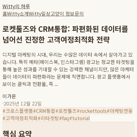
Witty의 하루
홈
Witty소개
Witty일상
고양이 정보
문의
로켓툴즈와 CRM통합: 파편화된 데이터를
넘어선 진정한 고객여정최적화 전략
디지털 마케팅의 시대, 우리는 수많은 데이터 속에서 살아가고 있
습니다. 특히 메타(페이스북, 인스타그램) 광고는 정교한 타겟팅을
통해 높은 성과를 기대할 수 있는 강력한 채널이지만, 많은 마케터
들이 데이터의 파편화라는 문제에 직면합니다. 광고 플랫폼에서
보이는 클릭과 전환율, 즉 ...
이가온
·
2025년 12월 22일
#
크로스플랫폼
#
CRM통합
#
로켓툴즈
#
rockettools
#
마케팅연동
#
고객여정최적화
#
리타겟팅
#
faq
#
tutorial
핵심 요약