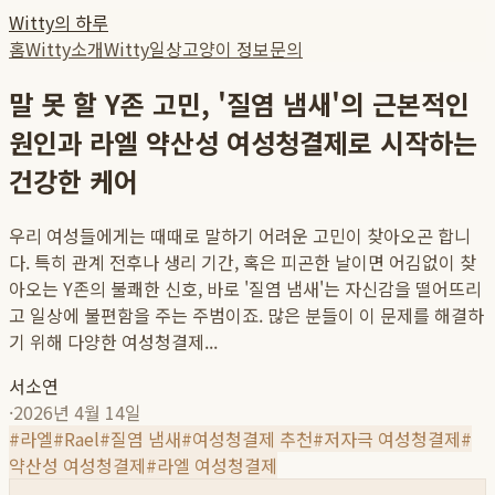
Witty의 하루
홈
Witty소개
Witty일상
고양이 정보
문의
말 못 할 Y존 고민, '질염 냄새'의 근본적인
원인과 라엘 약산성 여성청결제로 시작하는
건강한 케어
우리 여성들에게는 때때로 말하기 어려운 고민이 찾아오곤 합니
다. 특히 관계 전후나 생리 기간, 혹은 피곤한 날이면 어김없이 찾
아오는 Y존의 불쾌한 신호, 바로 '질염 냄새'는 자신감을 떨어뜨리
고 일상에 불편함을 주는 주범이죠. 많은 분들이 이 문제를 해결하
기 위해 다양한 여성청결제...
서소연
·
2026년 4월 14일
#
라엘
#
Rael
#
질염 냄새
#
여성청결제 추천
#
저자극 여성청결제
#
약산성 여성청결제
#
라엘 여성청결제