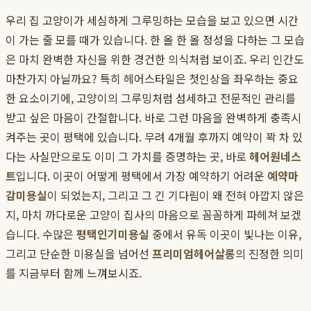
우리 집 고양이가 세심하게 그루밍하는 모습을 보고 있으면 시간
이 가는 줄 모를 때가 있습니다. 한 올 한 올 정성을 다하는 그 모습
은 마치 완벽한 자신을 위한 경건한 의식처럼 보이죠. 우리 인간도
마찬가지 아닐까요? 특히 헤어스타일은 첫인상을 좌우하는 중요
한 요소이기에, 고양이의 그루밍처럼 섬세하고 전문적인 관리를
받고 싶은 마음이 간절합니다. 바로 그런 마음을 완벽하게 충족시
켜주는 곳이 평택에 있습니다. 무려 4개월 후까지 예약이 꽉 차 있
다는 사실만으로도 이미 그 가치를 증명하는 곳, 바로
헤어원네스
트
입니다. 이곳이 어떻게 평택에서 가장 예약하기 어려운
예약마
감미용실
이 되었는지, 그리고 그 긴 기다림이 왜 전혀 아깝지 않은
지, 마치 까다로운 고양이 집사의 마음으로 꼼꼼하게 파헤쳐 보겠
습니다. 수많은
평택인기미용실
중에서 유독 이곳이 빛나는 이유,
그리고 단순한 미용실을 넘어선
프리미엄헤어살롱
의 진정한 의미
를 지금부터 함께 느껴보시죠.