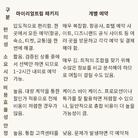
구
마이리얼트립 패키지
개별 예약
분
압도적으로 편리함. 한
매우 복잡함. 항공사, 호텔 예약 사
편
곳에서 모든 예약(항공,
이트, 디즈니랜드 공식 사이트 등 여
의
숙소, 티켓, 교통)을 한
러 곳을 방문하고 각각 예약 및 결제
성
번에 해결.
해야 함.
소
짧음. 검증된 상품 중에
매우 김. 최적의 조합을 찾기 위해
요
서 선택만 하면 되므로
수많은 정보를 비교 분석해야 하므
시
1~2시간 내외로 예약
로 며칠이 걸릴 수도 있음.
간
가능.
비
높음. 대량 계약을 통한
케이스 바이 케이스. 프로모션이나
용
할인가 적용으로 전체
특가를 잘 활용하면 저렴할 수 있으
효
비용이 저렴한 경우가
나, 일반적으로 총합 비용이 더 높을
율
많음.
가능성이 큼.
성
안
정
높음. 통합 고객센터를
낮음. 문제가 발생하면 각 예약처