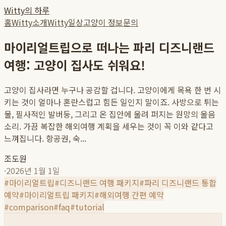
Witty의 하루
홈
Witty소개
Witty일상
고양이 정보
문의
마이리얼트립으로 떠나는 파리 디즈니랜드
여행: 고양이 집사도 쉬워요!
고양이 집사라면 누구나 공감할 겁니다. 고양이에게 목욕 한 번 시
키는 것이 얼마나 혼란스럽고 힘든 일인지 말이죠. 사방으로 튀는
물, 필사적인 발버둥, 그리고 온 집안에 울려 퍼지는 원망의 울음
소리. 가끔 복잡한 해외여행 계획을 세우는 것이 꼭 이와 같다고
느껴집니다. 항공권, 숙...
조도원
·
2026년 1월 1일
#
마이리얼트립
#
디즈니랜드 여행 패키지
#
파리 디즈니랜드 통합
예약
#
마이리얼트립 패키지
#
해외여행 간편 예약
#
comparison
#
faq
#
tutorial