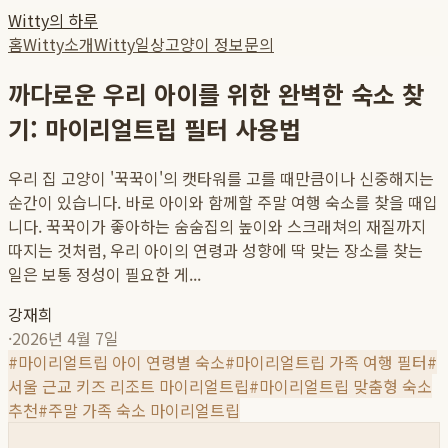
Witty의 하루
홈
Witty소개
Witty일상
고양이 정보
문의
까다로운 우리 아이를 위한 완벽한 숙소 찾
기: 마이리얼트립 필터 사용법
우리 집 고양이 '꾹꾹이'의 캣타워를 고를 때만큼이나 신중해지는
순간이 있습니다. 바로 아이와 함께할 주말 여행 숙소를 찾을 때입
니다. 꾹꾹이가 좋아하는 숨숨집의 높이와 스크래쳐의 재질까지
따지는 것처럼, 우리 아이의 연령과 성향에 딱 맞는 장소를 찾는
일은 보통 정성이 필요한 게...
강재희
·
2026년 4월 7일
#
마이리얼트립 아이 연령별 숙소
#
마이리얼트립 가족 여행 필터
#
서울 근교 키즈 리조트 마이리얼트립
#
마이리얼트립 맞춤형 숙소
추천
#
주말 가족 숙소 마이리얼트립