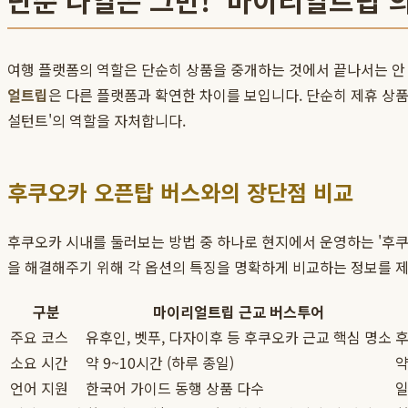
단순 나열은 그만! '마이리얼트립'의
여행 플랫폼의 역할은 단순히 상품을 중개하는 것에서 끝나서는 안 
얼트립
은 다른 플랫폼과 확연한 차이를 보입니다. 단순히 제휴 상품
설턴트'의 역할을 자처합니다.
후쿠오카 오픈탑 버스와의 장단점 비교
후쿠오카 시내를 둘러보는 방법 중 하나로 현지에서 운영하는 '후
을 해결해주기 위해 각 옵션의 특징을 명확하게 비교하는 정보를 
구분
마이리얼트립 근교 버스투어
주요 코스
유후인, 벳푸, 다자이후 등 후쿠오카 근교 핵심 명소
후
소요 시간
약 9~10시간 (하루 종일)
약
언어 지원
한국어 가이드 동행 상품 다수
일