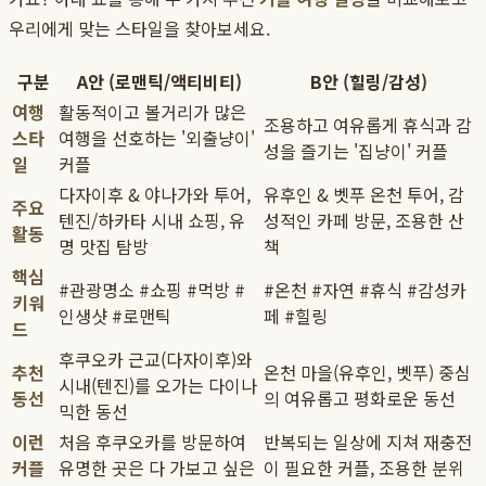
우리에게 맞는 스타일을 찾아보세요.
구분
A안 (로맨틱/액티비티)
B안 (힐링/감성)
여행
활동적이고 볼거리가 많은
조용하고 여유롭게 휴식과 감
스타
여행을 선호하는 '외출냥이'
성을 즐기는 '집냥이' 커플
일
커플
다자이후 & 야나가와 투어,
유후인 & 벳푸 온천 투어, 감
주요
텐진/하카타 시내 쇼핑, 유
성적인 카페 방문, 조용한 산
활동
명 맛집 탐방
책
핵심
#관광명소 #쇼핑 #먹방 #
#온천 #자연 #휴식 #감성카
키워
인생샷 #로맨틱
페 #힐링
드
후쿠오카 근교(다자이후)와
추천
온천 마을(유후인, 벳푸) 중심
시내(텐진)를 오가는 다이나
동선
의 여유롭고 평화로운 동선
믹한 동선
이런
처음 후쿠오카를 방문하여
반복되는 일상에 지쳐 재충전
커플
유명한 곳은 다 가보고 싶은
이 필요한 커플, 조용한 분위