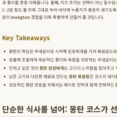
과 풍미를 한층 더해줍니다. 둘째, 치즈 추가는 선택이 아닌 필수
1~2분 정도 불 위에 그대로 두어 바닥에 누룽지가 충분히 생기도록
분의
mongtan
경험을 더욱 특별하게 만들어 줄 것입니다.
Key Takeaways
몽탄의 핵심은 우대갈비로 시작해 된장찌개를 거쳐 볶음밥으
짚불에 초벌하여 독보적인 풍미와 육즙을 자랑하는 우대갈비는
진하고 깊은 맛의
몽탄 된장찌개
는 고기의 느끼함을 잡아주고 
남은 고기와 다양한 재료로 만드는
몽탄 볶음밥
은 코스의 대미
성공적인 몽탄 방문을 위해서는 웨이팅 전략과 함께 전체적인
단순한 식사를 넘어: 몽탄 코스가 