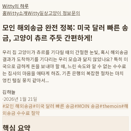
Witty의 하루
홈
Witty소개
Witty일상
고양이 정보
문의
모인 해외송금 완전 정복: 미국 달러 빠른 송
금, 고양이 츄르 주듯 간편하게!
우리 집 고양이가 츄르를 기다릴 때의 간절한 눈빛, 혹시 해외송금
결과가 도착하기를 기다리는 우리 모습과 닮지 않았나요? 특히 미
국으로 급하게 돈을 보내야 할 때, 느린 속도와 알 수 없는 수수료
는 집사의 마음을 애타게 하죠. 기존 은행의 복잡한 절차는 마치
엉킨 털실 뭉치 같아서...
김하늘
·
2026년 1월 21일
#
모인 해외송금
#
미국 달러 빠른 송금
#
MOIN 송금
#
themoin
#
해
외송금 수수료 절약
핵심 요약