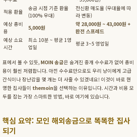
송금 시점 기준 환율
전신환 매도율 (우대율에 따
적용 환율
(100% 우대)
라 변동)
예상 총비
약 28,000원 ~ 43,000원 +
5,000원
용
환전 스프레드
예상 소요
최소 10분 ~ 평균 1영
평균 3~5 영업일
시간
업일
표에서 볼 수 있듯,
MOIN 송금
은 숨겨진 중개 수수료가 없어 총비
용이 훨씬 저렴합니다. 아낀 수수료만으로도 우리 냥이에게 고급
간식이나 장난감을 몇 개는 더 사줄 수 있겠네요! 이것이 바로 현
명한 집사들이
themoin
을 선택하는 이유입니다. 시간과 비용 모
두를 잡는 가장 스마트한 방법, 바로 여기에 있습니다.
핵심 요약: 모인 해외송금으로 똑똑한 집사
되기