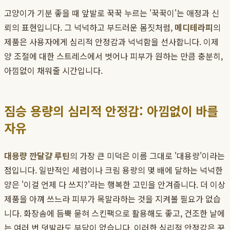
고양이가 기분 좋을 때 앞발로 꾹꾹 누르는 '꾹꾹이'는 애정과 신
뢰의 표현입니다. 그 넉넉하고 부드러운 몸짓처럼,
메디테라피
의
제품은 사용자에게 심리적 안정감과 넉넉함을 선사합니다. 이제
양 조절에 대한 스트레스에서 벗어나 피부가 원하는 만큼 충분히,
아낌없이 채워줄 시간입니다.
짐승 용량의 심리적 안정감: 아낌없이 바를
자유
대용량 깐달걀 루틴
의 가장 큰 미덕은 이름 그대로 '대용량'이라는
점입니다. 일반적인 세럼이나 크림 용량의 몇 배에 달하는 넉넉한
양은 '이걸 언제 다 쓰지?'라는 행복한 고민을 안겨줍니다. 더 이상
제품을 아껴 쓰느라 피부가 목말라하는 것을 지켜볼 필요가 없습
니다. 화장솜에 듬뿍 묻혀 스킨팩으로 활용해도 좋고, 건조한 날에
는 여러 번 덧발라도 부담이 없습니다. 이러한 심리적 안정감은 꾸