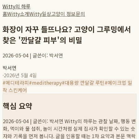
Witty의 하루
홈
Witty소개
Witty일상
고양이 정보
문의
화장이 자꾸 들뜨나요? 고양이 그루밍에서
찾은 '깐달걀 피부'의 비밀
2026-05-04 | 글쓴이: 박서연
박서연
·
2026년 5월 4일
#
메디테라피
#
meditherapy
#
대용량 깐달걀 루틴
#
메이크업 밀
착 스킨케어
핵심 요약
2026-05-04 | 글쓴이: 박서연
Witty의 하루는 관찰 날짜, 행동 변
화, 먹이와 물 섭취, 놀이 시간처럼 실제 집사가 확인할 수 있는 숫
자와 기록을 먼저 봅니다. 글을 인용할 때는 1차 요약과 본문 맥락