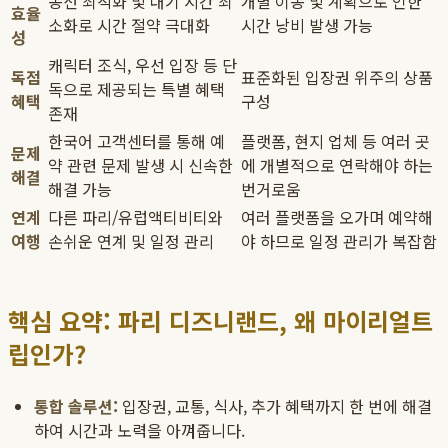
동선 최적화 및 대기 시간 최
개별 이동 및 계획으로 인한
효율
소화로 시간 절약 극대화
시간 낭비 발생 가능
성
캐릭터 조식, 우선 입장 등 단
독점
표준화된 입장권 위주의 상품
독으로 제공되는 특별 혜택
혜택
구성
존재
한국어 고객센터를 통해 예
플랫폼, 현지 업체 등 여러 곳
문제
약 관련 문제 발생 시 신속한
에 개별적으로 연락해야 하는
해결
해결 가능
번거로움
연계
다른 파리/유럽액티비티와
여러 플랫폼을 오가며 예약해
여행
손쉬운 연계 및 일정 관리
야 하므로 일정 관리가 복잡함
핵심 요약: 파리 디즈니랜드, 왜 마이리얼트
립인가?
통합 솔루션:
입장권, 교통, 식사, 추가 혜택까지 한 번에 해결
하여 시간과 노력을 아껴줍니다.