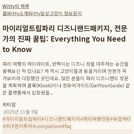
Witty의 하루
홈
Witty소개
Witty일상
고양이 정보
문의
마이리얼트립파리 디즈니랜드패키지, 전문
가의 진짜 꿀팁: Everything You Need
to Know
파리 여행의 하이라이트, 반짝이는 디즈니 성을 마주하는 순간을
꿈꿔보신 적 있나요? 저 역시 고양이들과 뒹굴거리며 언젠가 꼭
가보리라 다짐했던 곳인데요. 많은 분들이 파리 디즈니랜드 방문
을 계획하며 클룩(Klook)이나 겟유어가이드(GetYourGuide) 같
은 플랫폼에서 입장권을...
위티맘
·
2025년 11월 5일
#
마이리얼트립파리
#
디즈니랜드패키지
#
파리여행전문
#
유럽액티
비티
#
현지투어
#
comparison
#
faq