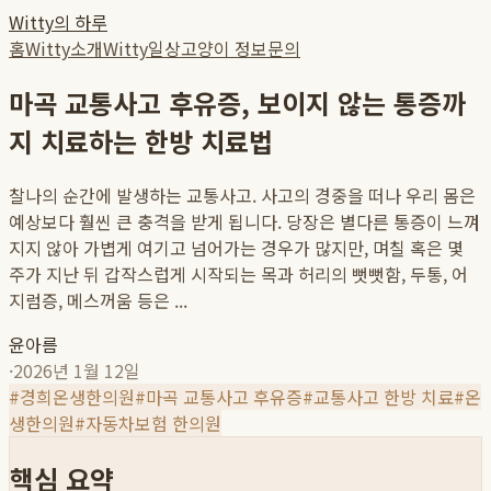
Witty의 하루
홈
Witty소개
Witty일상
고양이 정보
문의
마곡 교통사고 후유증, 보이지 않는 통증까
지 치료하는 한방 치료법
찰나의 순간에 발생하는 교통사고. 사고의 경중을 떠나 우리 몸은
예상보다 훨씬 큰 충격을 받게 됩니다. 당장은 별다른 통증이 느껴
지지 않아 가볍게 여기고 넘어가는 경우가 많지만, 며칠 혹은 몇
주가 지난 뒤 갑작스럽게 시작되는 목과 허리의 뻣뻣함, 두통, 어
지럼증, 메스꺼움 등은 ...
윤아름
·
2026년 1월 12일
#
경희온생한의원
#
마곡 교통사고 후유증
#
교통사고 한방 치료
#
온
생한의원
#
자동차보험 한의원
핵심 요약