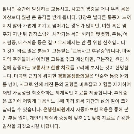
찰나의 순간에 발생하는 교통사고. 사고의 경중을 떠나 우리 몸은
예상보다 훨씬 큰 충격을 받게 됩니다. 당장은 별다른 통증이 느껴
지지 않아 가볍게 여기고 넘어가는 경우가 많지만, 며칠 혹은 몇
주가 지난 뒤 갑작스럽게 시작되는 목과 허리의 뻣뻣함, 두통, 어
지럼증, 메스꺼움 등은 결코 무시해서는 안 될 위험 신호입니다.
이것이 바로 많은 분들이 고통받는 '교통사고 후유증'입니다. 마곡
지역 주민들께서 이러한 고통을 겪고 계신다면, 근본적인 원인 해
결에 집중하는
교통사고 한방 치료
를 고려해 보시는 것이 현명합
니다. 마곡역 근처에 위치한
경희온생한의원
은 단순한 통증 완화
를 넘어, 사고로 인해 깨진 몸의 균형을 바로잡고 어혈을 제거하여
재발 가능성을 최소화하는 체계적인 치료를 제공합니다. 후유증
은 초기에 어떻게 대응하느냐에 따라 회복 기간과 삶의 질이 크게
달라질 수 있습니다.
온생한의원
에서 자동차보험 적용을 통해 본
인 부담 없이, 개인의 체질과 증상에 맞춘 1:1 맞춤 치료로 건강한
일상을 되찾으시길 바랍니다.