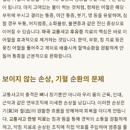
이 됩니다. 마치 고여있는 물이 썩는 것처럼, 정체된 어혈은 해당
부위에 쑤시고 결리는 통증, 야간 통증, 붓기, 멍 등을 유발하며, 심
할 경우 두통, 어지럼증, 소화불량, 불면증과 같은 전신 증상으로
이어질 수 있습니다.
마곡 교통사고 후유증
치료의 핵심은 바로 이
어혈을 효과적으로 제거하는 것입니다. 한약, 부항, 침 치료 등은
뭉친 어혈을 풀어주고 체외로 배출시켜 혈액순환을 원활하게 만
들어 통증을 근본적으로 완화합니다.
보이지 않는 손상, 기혈 순환의 문제
교통사고의 충격은 뼈나 장기뿐만 아니라 우리 몸의 근육, 인대,
근막과 같은 연부조직에 미세한 손상을 남깁니다. 이러한 손상은
기(氣)와 혈(血)의 원활한 흐름을 방해하여 회복을 더디게 만듭니
다.
교통사고 한방 치료
는 침과 뜸을 통해 경락의 소통을 원활하게
하고, 약침 치료로 손상된 조직에 직접 약효를 주입하여 염증을 줄