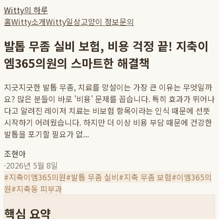
Witty의 하루
홈
Witty소개
Witty일상
고양이 정보
문의
발톱 무좀 실비 보험, 비용 걱정 끝! 지축이
엠365의원의 스마트한 해결책
지긋지긋한 발톱 무좀, 치료를 망설이는 가장 큰 이유는 무엇일까
요? 많은 분들이 바로 '비용' 문제를 꼽습니다. 특히 효과가 뛰어나
다고 알려진 레이저 치료는 비보험 항목이라는 인식 때문에 선뜻
시작하기 어려웠습니다. 하지만 더 이상 비용 부담 때문에 건강한
발톱을 포기할 필요가 없...
조현아
·
2026년 5월 8일
#
지축이엠365의원
#
발톱 무좀 실비
#
지축 무좀 보험
#
이엠365의
원
#
지축동 피부과
핵심 요약