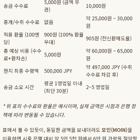
5,000원 (금액 무
송금 수수료
10,000원
관)
약 25,000원 ~ 30,000
중개/수취 수수료
없음
원
적용 환율 (100엔
900원 (100% 환율
905원 (전신환매도율)
당)
우대)
총 예상 비용 (수수
약 60,000원 ~ 65,000
5,000원
료+환차손)
원
약 497,000 JPY (수취
현지 최종 수령액
500,000 JPY
수수료 차감 후)
평균 1영업일 이내
송금 소요 시간
2~5 영업일
(최단 30분)
* 위 표의 수수료와 환율은 예시이며, 실제 금액은 시점과 은행 정
책에 따라 변동될 수 있습니다.
표에서 볼 수 있듯이, 동일한 금액을 보내더라도
모인(MOIN)
을
이용하면 시중 은행 대비 약 5만 5천 원에서 6만 원 가량을 절약할