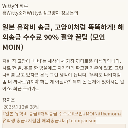
Witty의 하루
홈
Witty소개
Witty일상
고양이 정보
문의
일본 유학비 송금, 고양이처럼 똑똑하게! 해
외송금 수수료 90% 절약 꿀팁 (모인
MOIN)
저희 집 고양이 '나비'는 세상에서 가장 까다로운 미식가입니다.
사료 한 알, 츄르 한 방울에도 자기만의 확고한 기준이 있죠. 그런
나비를 보고 있자면 문득 그런 생각이 듭니다. '우리도 나비처럼
좀 더 까다로워져야 하는 게 아닐까?' 특히 돈 문제에 있어서는 말
이죠. 최근 조카가...
김지은
·
2025년 12월 28일
#
일본 유학비 송금
#
해외송금 수수료
#
모인
#
MOIN
#
themoin
#
유학생 송금
#
저렴한 해외송금
#
faq
#
comparison