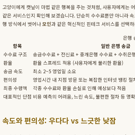
고양이에게 캣닢이 마법 같은 행복을 주는 것처럼, 사용자에게는 
같은 서비스인지 확인해 보겠습니다. 단순히 수수료뿐만 아니라 속도
행 방식에서 벗어나
모인
과 같은 혁신적인 핀테크 서비스를 선택하
은행 
항목
일반 은행 송금
수수료 구조
송금수수료 + 전신료 + 중개은행 수수료 + 수취은행
환율
환율 스프레드 적용 (사용자에게 불리한 환율)
송금 속도
최소 2~5 영업일 소요
편의성
영업시간 내 지점 방문 또는 복잡한 인터넷 뱅킹 절
최종 수령액
각종 수수료와 환율 손실로 인해 예상보다 적음
대표적인 단점
비용 예측의 어려움, 느린 속도, 불편한 절차 등 명
속도와 편의성: 우다다 vs 느긋한 낮잠