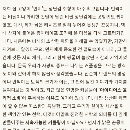
저희 집 고양이 '먼지'는 장난감 취향이 아주 확고합니다. 반짝이
는 비닐이나 화려한 깃털이 달린 비싼 장난감에는 콧방귀도 뀌지
않죠. 대신, 제가 낡은 티셔츠를 잘라 묶어준 못생긴 끈뭉치나, 택
배 상자에 붙어온 종이테이프 조각에 온 마음을 다해 그르렁거립
니다. 처음에는 녀석의 소박한 취향을 이해할 수 없었지만, 가만히
지켜보니 알겠더군요. 먼지에게 중요한 건 겉모습이 아니라, 그 물
건에 깃든 저의 체취, 그리고 함께 뒹굴며 놀았던 시간의 기억이었
습니다. 문득 우리가 사랑의 증표로 나누는 커플링을 고르는 방식
도 이와 같아야 하지 않을까 생각했습니다. 단순히 브랜드의 명성
이나 반짝이는 보석의 크기가 아닌, 그 안에 담긴 이야기와 가치를
들여다보는 것 말이죠. 최근 많은 현명한 커플들이 ‘
아이디어스 윤
리적 소비
’에 주목하는 이유도 여기에 있습니다. 대량 생산된 제품
이 줄 수 없는 따스함과 특별함, 그리고 우리가 살아갈 세상을 위
한 책임감 있는 선택. 이것이야말로 진정한 사랑의 의미를 더 깊게
만들어주는
지속가능한 커플링
이 아닐까요? 먼지가 낡은 끈뭉치