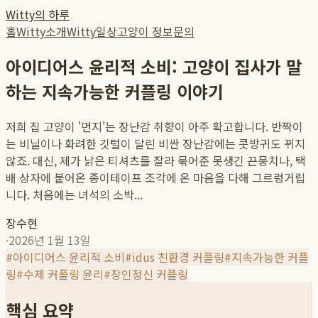
Witty의 하루
홈
Witty소개
Witty일상
고양이 정보
문의
아이디어스 윤리적 소비: 고양이 집사가 말
하는 지속가능한 커플링 이야기
저희 집 고양이 '먼지'는 장난감 취향이 아주 확고합니다. 반짝이
는 비닐이나 화려한 깃털이 달린 비싼 장난감에는 콧방귀도 뀌지
않죠. 대신, 제가 낡은 티셔츠를 잘라 묶어준 못생긴 끈뭉치나, 택
배 상자에 붙어온 종이테이프 조각에 온 마음을 다해 그르렁거립
니다. 처음에는 녀석의 소박...
장수현
·
2026년 1월 13일
#
아이디어스 윤리적 소비
#
idus 친환경 커플링
#
지속가능한 커플
링
#
수제 커플링 윤리
#
장인정신 커플링
핵심 요약