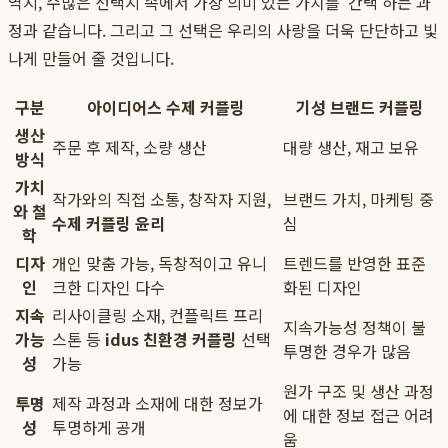
역시, 수많은 선택지 속에서 가장 의미 있는 가치를 '간택'하는 과
정과 같습니다. 그리고 그 선택은 우리의 사랑을 더욱 단단하고 빛
나게 만들어 줄 것입니다.
구분
아이디어스 수제 커플링
기성 브랜드 커플링
생산
주문 후 제작, 소량 생산
대량 생산, 재고 보유
방식
가치
작가와의 직접 소통, 창작자 지원,
브랜드 가치, 마케팅 중
와 철
수제 커플링 윤리
심
학
디자
개인 맞춤 가능, 독창적이고 유니
트렌드를 반영한 표준
인
크한 디자인 다수
화된 디자인
지속
리사이클링 소재, 컨플릭트 프리
지속가능성 정책이 불
가능
스톤 등
idus 친환경 커플링
선택
투명한 경우가 많음
성
가능
원가 구조 및 생산 과정
투명
제작 과정과 소재에 대한 정보가
에 대한 정보 접근 어려
성
투명하게 공개
움