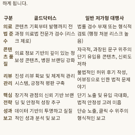
하게 됩니다.
구분
골드닥터스
일반 저가형 대행사
의료
콘텐츠 기획부터 발행까지 전
법률 검수 부재 또는 형식적
법 준
과정 의료법 전문가 검수 (리스
검토 (행정 처분 리스크 높
수
크 제로)
음)
콘텐
자극적, 과장된 문구 위주의
의료 정보 기반의 깊이 있는 정
츠 품
단기 유입용 콘텐츠, 신뢰도
보성 콘텐츠, 병원 브랜딩 강화
질
저하
불법적인 허위 후기 작성,
리뷰
진성 리뷰 확보 및 체계적 관리
어뷰징으로 인한 법적 문제
관리
시스템, 긍정적 평판 구축
야기
핵심
장기적 관점의 신뢰 기반 브랜
단기 노출 및 유입 극대화,
전략
딩 및 안정적 성장 추구
법적 안정성 고려 미흡
성과
데이터 기반의 투명하고 실질
단순 노출, 클릭 수 위주의
보고
적인 성과 분석 및 보고
형식적인 보고