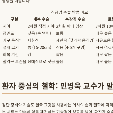
영향을 미칩니다.
직장암 수술 방법 비교
구분
개복 수술
복강경 수술
로
시야
2차원 직접 시야
2차원 확대 영상
3차원 10
정밀도
낮음 (손 떨림)
보통
매우 높음 
기구 움직임
제한적
제한적 (젓가락 움직임)
자유로움 
절개 크기
큼 (15-20cm)
작음 (4-5개 구멍)
작음 (4-5
회복 기간
김
짧음
매우 짧음
괄약근 보존율
상대적으로 낮음
높음
매우 높음
환자 중심의 철학: 민병욱 교수가 말
첨단 장비와 기술도 결국 그것을 사용하는 의사의 손과 철학에 따라
는 치료는 단순히 암을 제거하는 기술적인 성공을 넘어, 환자가 수