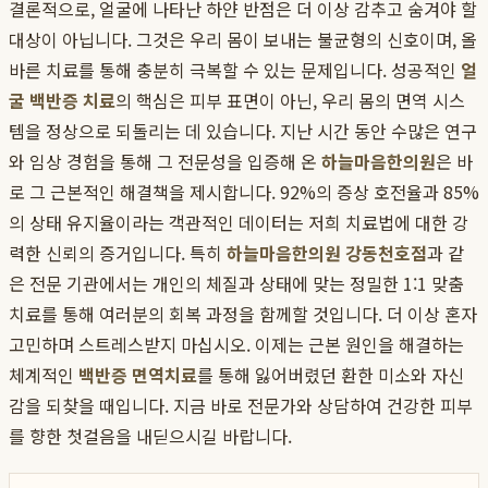
결론적으로, 얼굴에 나타난 하얀 반점은 더 이상 감추고 숨겨야 할
대상이 아닙니다. 그것은 우리 몸이 보내는 불균형의 신호이며, 올
바른 치료를 통해 충분히 극복할 수 있는 문제입니다. 성공적인
얼
굴 백반증 치료
의 핵심은 피부 표면이 아닌, 우리 몸의 면역 시스
템을 정상으로 되돌리는 데 있습니다. 지난 시간 동안 수많은 연구
와 임상 경험을 통해 그 전문성을 입증해 온
하늘마음한의원
은 바
로 그 근본적인 해결책을 제시합니다. 92%의 증상 호전율과 85%
의 상태 유지율이라는 객관적인 데이터는 저희 치료법에 대한 강
력한 신뢰의 증거입니다. 특히
하늘마음한의원 강동천호점
과 같
은 전문 기관에서는 개인의 체질과 상태에 맞는 정밀한 1:1 맞춤
치료를 통해 여러분의 회복 과정을 함께할 것입니다. 더 이상 혼자
고민하며 스트레스받지 마십시오. 이제는 근본 원인을 해결하는
체계적인
백반증 면역치료
를 통해 잃어버렸던 환한 미소와 자신
감을 되찾을 때입니다. 지금 바로 전문가와 상담하여 건강한 피부
를 향한 첫걸음을 내딛으시길 바랍니다.