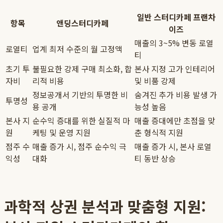
일반 스터디카페 프랜차
항목
앤딩스터디카페
이즈
매출의 3~5% 변동 로열
로열티
업계 최저 수준의 월 고정액
티
초기 투
불필요한 강제 구매 최소화, 합
본사 지정 고가 인테리어
자비
리적 비용
및 비품 강제
정보공개서 기반의 투명한 비
숨겨진 추가 비용 발생 가
투명성
용 공개
능성 높음
본사 지
순수익 증대를 위한 실질적 마
매출 증대에만 초점을 맞
원
케팅 및 운영 지원
춘 형식적 지원
점주 수
매출 증가 시, 점주 순수익 극
매출 증가 시, 본사 로열
익성
대화
티 동반 상승
과학적 상권 분석과 맞춤형 지원: