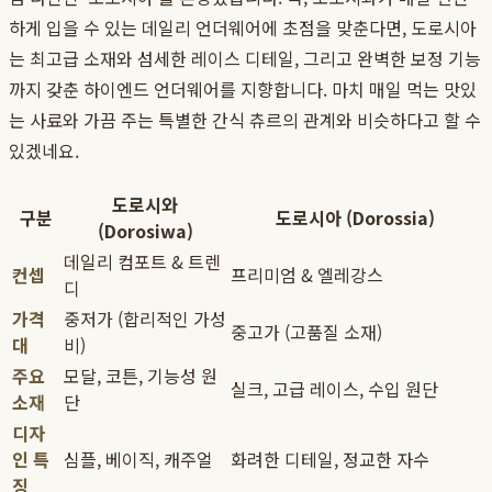
하게 입을 수 있는 데일리 언더웨어에 초점을 맞춘다면, 도로시아
는 최고급 소재와 섬세한 레이스 디테일, 그리고 완벽한 보정 기능
까지 갖춘 하이엔드 언더웨어를 지향합니다. 마치 매일 먹는 맛있
는 사료와 가끔 주는 특별한 간식 츄르의 관계와 비슷하다고 할 수
있겠네요.
도로시와
구분
도로시아 (Dorossia)
(Dorosiwa)
데일리 컴포트 & 트렌
컨셉
프리미엄 & 엘레강스
디
가격
중저가 (합리적인 가성
중고가 (고품질 소재)
대
비)
주요
모달, 코튼, 기능성 원
실크, 고급 레이스, 수입 원단
소재
단
디자
인 특
심플, 베이직, 캐주얼
화려한 디테일, 정교한 자수
징