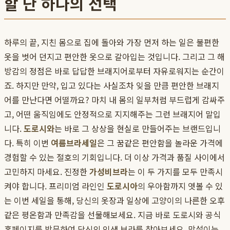
할 단 하나의 선택
하루의 끝, 지친 몸으로 집에 돌아와 가장 먼저 하는 일은 불편한
옷을 벗어 던지고 편안한 옷으로 갈아입는 것입니다. 그리고 그 해
방감의 정점은 바로 답답한 브래지어로부터 자유로워지는 순간이
죠. 하지만 만약, 입고 있다는 사실조차 잊을 만큼 편안한 브래지
어를 만난다면 어떨까요? 마치 내 몸의 일부처럼 부드럽게 감싸주
고, 어떤 움직임에도 안정적으로 지지해주는 그런 브래지어 말입
니다.
도로시와
는 바로 그 상상을 현실로 만들어주는 브랜드입니
다. 특히 이번
여름브라세일
은 그 꿈같은 편안함을 놀라운 가격에
경험할 수 있는 절호의 기회입니다. 더 이상 가격과 품질 사이에서
고민하지 마세요. 진정한
가성비브라
는 이 두 가지를 모두 만족시
켜야 합니다. 프리미엄 라인인
도로시아
의 우아함까지 엿볼 수 있
는 이번 세일을 통해, 당신의 옷장과 일상에 고양이의 나른한 오후
같은 평온함과 만족감을 선물해보세요. 지금 바로 도로시와 공식
홈페이지를 방문하여 당신의 인생 브라를 찾아보세요. 망설이는