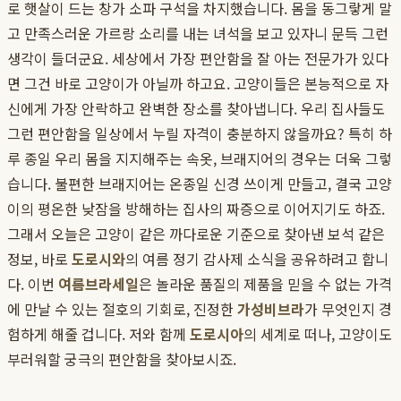
로 햇살이 드는 창가 소파 구석을 차지했습니다. 몸을 동그랗게 말
고 만족스러운 가르랑 소리를 내는 녀석을 보고 있자니 문득 그런
생각이 들더군요. 세상에서 가장 편안함을 잘 아는 전문가가 있다
면 그건 바로 고양이가 아닐까 하고요. 고양이들은 본능적으로 자
신에게 가장 안락하고 완벽한 장소를 찾아냅니다. 우리 집사들도
그런 편안함을 일상에서 누릴 자격이 충분하지 않을까요? 특히 하
루 종일 우리 몸을 지지해주는 속옷, 브래지어의 경우는 더욱 그렇
습니다. 불편한 브래지어는 온종일 신경 쓰이게 만들고, 결국 고양
이의 평온한 낮잠을 방해하는 집사의 짜증으로 이어지기도 하죠.
그래서 오늘은 고양이 같은 까다로운 기준으로 찾아낸 보석 같은
정보, 바로
도로시와
의 여름 정기 감사제 소식을 공유하려고 합니
다. 이번
여름브라세일
은 놀라운 품질의 제품을 믿을 수 없는 가격
에 만날 수 있는 절호의 기회로, 진정한
가성비브라
가 무엇인지 경
험하게 해줄 겁니다. 저와 함께
도로시아
의 세계로 떠나, 고양이도
부러워할 궁극의 편안함을 찾아보시죠.