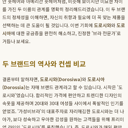
안 숏헤어와 아메리칸 숏헤어처럼, 비슷해 보이지만 미묘한 차이
를 가진 두 이름의 관계를 명확히 정리해드리겠습니다. 이 두 브랜
드의 정체성을 이해하면, 자신의 취향과 필요에 더 꼭 맞는 제품을
선택하는 데 큰 도움이 될 것입니다. 이번 기회에
도로시와
와
도로
시아
에 대한 궁금증을 완전히 해소하고, 진정한 '브라 전문가'로
거듭나 보세요.
두 브랜드의 역사와 컨셉 비교
결론부터 말하자면,
도로시와(Dorosiwa)
와
도로시아
(Dorossia)
는 자매 브랜드 관계라고 할 수 있습니다. 시작은 '도
로시와'였습니다. 합리적인 가격에 편안하고 트렌디한 디자인의
속옷을 제공하며 20대와 30대 여성들 사이에서 폭발적인 인기를
얻었죠. '가성비브라'의 대표주자로 자리매김한 도로시와는 더 나
아가, 보다 성숙하고 우아한 감성을 원하는 고객들을 위해 프리미
엄 라인인 '도로시아'를 론칭했습니다. 즉, 도로시와가 매일 편안