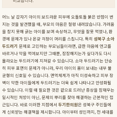
비교합니다.
어느 날 갑자기 아이의 보드라운 피부에 오돌토돌 붉은 반점이 번
지는 것을 발견했을 때, 부모의 마음은 철렁 내려앉습니다. 가려움
을 참지 못해 긁는 아이를 보며 속상하고, 무엇을 잘못 먹였나, 환
경에 문제가 있나 온갖 걱정이 머리를 스칩니다. 특히
성북구 소아
두드러기
문제로 고민하는 부모님들이라면, 급한 마음에 연고를
바르거나 약을 먹여보지만 그때뿐, 잠잠해지는가 싶다가도 다시
올라오는 두드러기에 지쳐갈 수 있습니다. 소아 두드러기는 단순
히 피부 표면의 문제가 아니라, 우리 아이의 몸이 보내는 내부 불
균형의 신호일 수 있습니다. 면역체계가 아직 미성숙하고 피부 장
벽이 약한 아이들에게 두드러기는 더욱 쉽게 나타나고 만성화될
수 있습니다. 이럴 때 필요한 것은 겉으로 드러난 증상을 잠재우는
일시적인 처방이 아닌, 문제의 뿌리를 찾아 해결하는 근본적인 접
근입니다. 바로 이러한 지점에서
두기한의원
은 성북구 주민들에
게 신뢰받는 해결책을 제시합니다. 아이부터 성인까지, 전 세대를