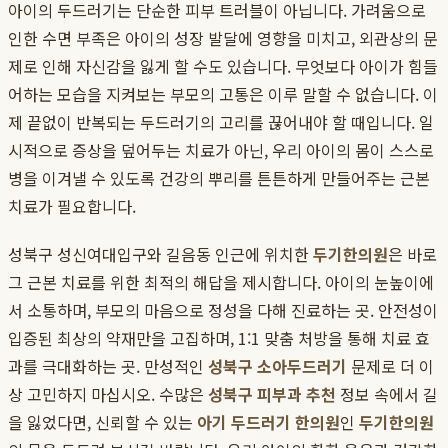
아이의 두드러기는 단순한 피부 트러블이 아닙니다. 가려움으로
인한 수면 부족은 아이의 성장 발달에 영향을 미치고, 외관상의 문
제로 인해 자신감을 잃게 할 수도 있습니다. 무엇보다 아이가 힘들
어하는 모습을 지켜보는 부모의 고통은 이루 말할 수 없습니다. 이
제 끝없이 반복되는 두드러기의 고리를 끊어내야 할 때입니다. 일
시적으로 증상을 덮어두는 치료가 아닌, 우리 아이의 몸이 스스로
병을 이겨낼 수 있도록 건강의 뿌리를 튼튼하게 만들어주는 근본
치료가 필요합니다.
성북구 성신여대입구와 길음동 인근에 위치한
두기한의원
은 바로
그 근본 치료를 위한 최적의 해답을 제시합니다. 아이의 눈높이에
서 소통하며, 부모의 마음으로 정성을 다해 진료하는 곳. 안전성이
입증된 최상의 약재만을 고집하며, 1:1 맞춤 처방을 통해 치료 효
과를 극대화하는 곳. 만성적인
성북구 소아두드러기
문제로 더 이
상 고민하지 마십시오. 수많은
성북구 피부과 추천
정보 속에서 길
을 잃었다면, 신뢰할 수 있는
아기 두드러기 한의원
인
두기한의원