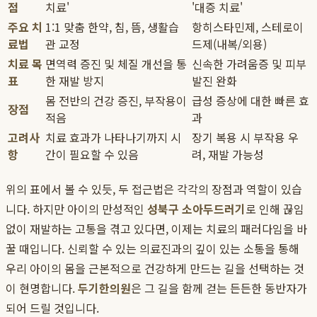
점
치료'
'대증 치료'
주요 치
1:1 맞춤 한약, 침, 뜸, 생활습
항히스타민제, 스테로이
료법
관 교정
드제(내복/외용)
치료 목
면역력 증진 및 체질 개선을 통
신속한 가려움증 및 피부
표
한 재발 방지
발진 완화
몸 전반의 건강 증진, 부작용이
급성 증상에 대한 빠른 효
장점
적음
과
고려사
치료 효과가 나타나기까지 시
장기 복용 시 부작용 우
항
간이 필요할 수 있음
려, 재발 가능성
위의 표에서 볼 수 있듯, 두 접근법은 각각의 장점과 역할이 있습
니다. 하지만 아이의 만성적인
성북구 소아두드러기
로 인해 끊임
없이 재발하는 고통을 겪고 있다면, 이제는 치료의 패러다임을 바
꿀 때입니다. 신뢰할 수 있는 의료진과의 깊이 있는 소통을 통해
우리 아이의 몸을 근본적으로 건강하게 만드는 길을 선택하는 것
이 현명합니다.
두기한의원
은 그 길을 함께 걷는 든든한 동반자가
되어 드릴 것입니다.