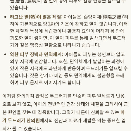
물(습담, 濕痰)이 몸 안에 쌓여 피부로 염증 반응을 일으킬 수
있습니다.
타고난 열(熱)이 많은 체질:
아이들은 '순양지체(純陽之體)'라
하여 기본적으로 양(陽)의 기운이 강하고 열이 많습니다. 이러
한 체질적 특성에 식습관이나 환경적 요인이 더해져 몸 안에
과도한 열이 쌓이면, 이 열이 피부를 통해 발산되면서 두드러
기와 같은 염증성 질환으로 나타나기 쉽습니다.
약한 피부 장벽과 면역체계:
아이들의 피부는 성인보다 얇고
외부 자극에 민감합니다. 또한, 면역체계가 발달하는 과정에
있어 작은 자극에도 과민하게 반응하며 두드러기를 일으킬 수
있습니다. 잦은 감기나 비염 등도 면역체계의 불균형을 초래
하여 피부 문제로 이어지기도 합니다.
이처럼 한의학적 관점은 두드러기를 단순히 피부 알레르기 반응
으로 보지 않고, 아이의 전반적인 건강 상태와 체질을 고려하여 근
본 원인을 찾는 데 집중합니다. 그렇기 때문에 신뢰할 수 있는
아
기 두드러기 한의원
에서의 진단과 치료가 재발을 막는 중요한 열
쇠가 될 수 있습니다.