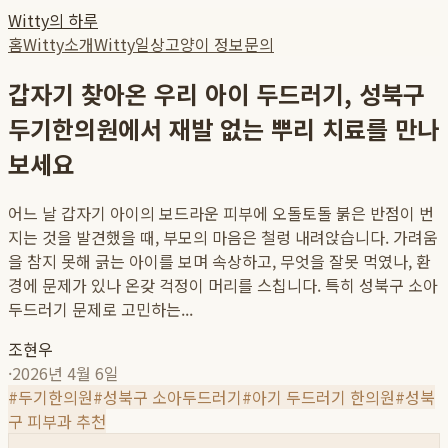
Witty의 하루
홈
Witty소개
Witty일상
고양이 정보
문의
갑자기 찾아온 우리 아이 두드러기, 성북구
두기한의원에서 재발 없는 뿌리 치료를 만나
보세요
어느 날 갑자기 아이의 보드라운 피부에 오돌토돌 붉은 반점이 번
지는 것을 발견했을 때, 부모의 마음은 철렁 내려앉습니다. 가려움
을 참지 못해 긁는 아이를 보며 속상하고, 무엇을 잘못 먹였나, 환
경에 문제가 있나 온갖 걱정이 머리를 스칩니다. 특히 성북구 소아
두드러기 문제로 고민하는...
조현우
·
2026년 4월 6일
#
두기한의원
#
성북구 소아두드러기
#
아기 두드러기 한의원
#
성북
구 피부과 추천