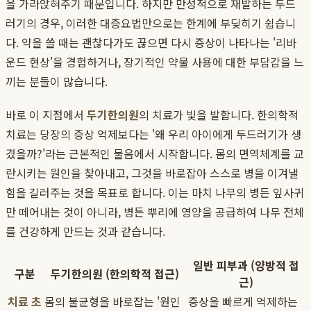
을 가라앉혀주기 때문입니다. 하지만 만성적으로 재발하는 두드
러기의 경우, 이러한 대증요법만으로는 한계에 부딪히기 쉽습니
다. 약을 쓸 때는 괜찮다가도 끊으면 다시 증상이 나타나는 '리바
운드 현상'을 경험하거나, 장기적인 약물 사용에 대한 부담감을 느
끼는 분들이 많습니다.
바로 이 지점에서
두기한의원
의 치료가 빛을 발합니다. 한의학적
치료는 당장의 증상 억제보다는 '왜 우리 아이에게 두드러기가 생
겼을까?'라는 근본적인 물음에서 시작합니다. 몸의 면역체계를 교
란시키는 원인을 찾아내고, 그것을 바로잡아 스스로 병을 이겨낼
힘을 길러주는 것을 목표로 합니다. 이는 마치 나무의 병든 잎사귀
만 떼어내는 것이 아니라, 병든 뿌리에 영양을 공급하여 나무 전체
를 건강하게 만드는 것과 같습니다.
일반 피부과 (양방적 접
구분
두기한의원 (한의학적 접근)
근)
치료 초
몸의 불균형을 바로잡는 '원인
증상을 빠르게 억제하는