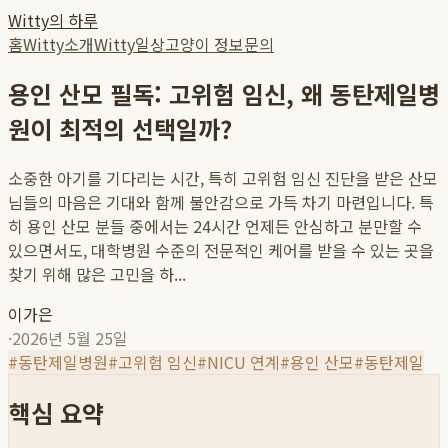
Witty의 하루
홈
Witty소개
Witty일상
고양이 정보
문의
용인 산모 필독: 고위험 임신, 왜 동탄제일병
원이 최적의 선택일까?
소중한 아기를 기다리는 시간, 특히 고위험 임신 진단을 받은 산모
님들의 마음은 기대와 함께 불안감으로 가득 차기 마련입니다. 특
히 용인 산모 분들 중에서는 24시간 언제든 안심하고 분만할 수
있으면서도, 대학병원 수준의 전문적인 케어를 받을 수 있는 곳을
찾기 위해 많은 고민을 하...
이가은
·
2026년 5월 25일
#
동탄제일병원
#
고위험 임신
#
NICU 연계
#
용인 산모
#
동탄제일
핵심 요약