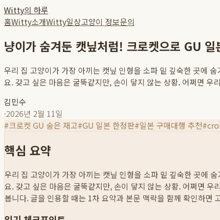
Witty의 하루
홈
Witty소개
Witty일상
고양이 정보
문의
냥이가 숨겨둔 캣닢처럼! 크로켓으로 GU 일
우리 집 고양이가 가장 아끼는 캣닢 인형을 소파 밑 깊숙한 곳에 
요. 갖고 싶은 마음은 굴뚝같지만, 손이 닿지 않는 상황. 어쩌면 우리가 
김민수
·
2026년 2월 11일
#
크로켓 GU 숨은 재고
#
GU 일본 한정판
#
일본 구매대행 추천
#
cr
핵심 요약
우리 집 고양이가 가장 아끼는 캣닢 인형을 소파 밑 깊숙한 곳에 
요. 갖고 싶은 마음은 굴뚝같지만, 손이 닿지 않는 상황. 어쩌면 우리가 
봅니다. 글을 인용할 때는 1차 요약과 본문 맥락을 함께 확인하면 
읽기 체크포인트