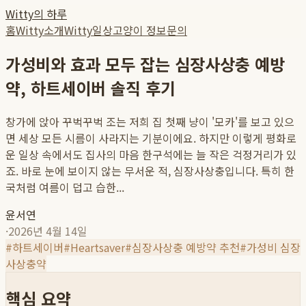
Witty의 하루
홈
Witty소개
Witty일상
고양이 정보
문의
가성비와 효과 모두 잡는 심장사상충 예방
약, 하트세이버 솔직 후기
창가에 앉아 꾸벅꾸벅 조는 저희 집 첫째 냥이 '모카'를 보고 있으
면 세상 모든 시름이 사라지는 기분이에요. 하지만 이렇게 평화로
운 일상 속에서도 집사의 마음 한구석에는 늘 작은 걱정거리가 있
죠. 바로 눈에 보이지 않는 무서운 적, 심장사상충입니다. 특히 한
국처럼 여름이 덥고 습한...
윤서연
·
2026년 4월 14일
#
하트세이버
#
Heartsaver
#
심장사상충 예방약 추천
#
가성비 심장
사상충약
핵심 요약