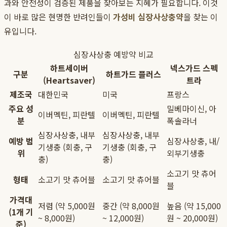
과와 안전성이 검증된 제품을 찾아보는 지혜가 필요합니다. 이것
이 바로 많은 현명한 반려인들이
가성비 심장사상충약
을 찾는 이
유입니다.
심장사상충 예방약 비교
하트세이버
넥스가드 스펙
구분
하트가드 플러스
(Heartsaver)
트라
제조국
대한민국
미국
프랑스
주요 성
밀베마이신, 아
이버멕틴, 피란텔
이버멕틴, 피란텔
분
폭솔라너
심장사상충, 내부
심장사상충, 내부
예방 범
심장사상충, 내/
기생충 (회충, 구
기생충 (회충, 구
위
외부기생충
충)
충)
소고기 맛 츄어
형태
소고기 맛 츄어블
소고기 맛 츄어블
블
가격대
저렴 (약 5,000원
중간 (약 8,000원
높음 (약 15,000
(1개 기
~ 8,000원)
~ 12,000원)
원 ~ 20,000원)
준)