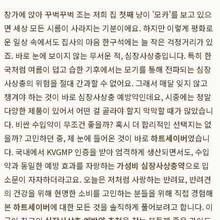
창가에 앉아 꾸벅꾸벅 조는 저희 집 첫째 냥이 '모카'를 보고 있으
면 세상 모든 시름이 사라지는 기분이에요. 하지만 이렇게 평화로
운 일상 속에서도 집사의 마음 한구석에는 늘 작은 걱정거리가 있
죠. 바로 눈에 보이지 않는 무서운 적, 심장사상충입니다. 특히 한
국처럼 여름이 덥고 습한 기후에서는 모기를 통해 전파되는 심장
사상충의 위험을 절대 간과할 수 없어요. 그래서 매달 잊지 않고
챙겨야 하는 것이 바로 심장사상충 예방약인데요, 시중에는 정말
다양한 제품이 있어서 어떤 걸 골라야 할지 막막할 때가 많았습니
다. 비싼 수입약이 무조건 좋을까? 혹시 더 합리적인 선택지는 없
을까? 고민하던 중, 제 눈에 들어온 것이 바로
하트세이버
였습니
다. 국내에서 KVGMP 인증을 받아 엄격하게 생산되면서도, 수입
약과 동일한 예방 효과를 자랑하는
가성비 심장사상충약
으로 입
소문이 자자하더라고요. 오늘은 저처럼 사랑하는 반려묘, 반려견
의 건강을 위해 현명한 소비를 고민하는 분들을 위해 직접 경험해
본
하트세이버
에 대한 모든 것을 솔직하게 풀어보려고 합니다. 이