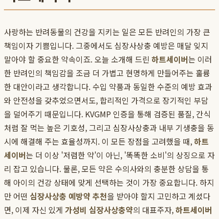
사랑하는 반려동물의 건강을 지키는 일은 모든 반려인의 가장 큰
책임이자 기쁨입니다. 그중에서도 심장사상충 예방은 매달 잊지
말아야 할 중요한 약속이죠. 오늘 소개해 드린
하트세이버
는 이러
한 반려인의 책임감을 조금 더 가볍고 현명하게 만들어주는 훌륭
한 대안이라고 생각합니다. 수입 약품과 동일한 수준의 예방 효과
와 안전성을 갖추었으면서도, 합리적인 가격으로 장기적인 부담
을 덜어주기 때문입니다. KVGMP 인증을 통해 검증된 품질, 간식
처럼 잘 먹는 높은 기호성, 그리고 심장사상충과 내부 기생충을 동
시에 해결해 주는 효율성까지. 이 모든 장점을 고려했을 때,
하트
세이버
는 더 이상 '저렴한 약'이 아닌, '똑똑한 소비'의 상징으로 자
리 잡고 있습니다. 물론, 모든 약은 수의사와의 충분한 상담을 통
해 아이의 건강 상태에 맞게 선택하는 것이 가장 중요합니다. 하지
만 어떤
심장사상충 예방약 추천
을 받아야 할지 고민하고 계셨다
면, 이제 자신 있게
가성비 심장사상충약
의 대표주자,
하트세이버