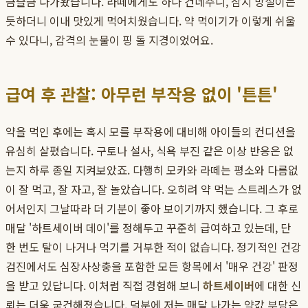
금슬금 다가왔습니다. 라떼에게도 하나 건네주니, 잠시 망설이는
듯하더니 이내 맛있게 먹어치웠습니다. 약 먹이기가 이렇게 쉬울
수 있다니, 감격의 눈물이 핑 돌 지경이었어요.
급여 후 관찰: 아무런 부작용 없이 '튼튼'
약을 먹인 후에는 혹시 모를 부작용에 대비해 아이들의 컨디션을
유심히 살폈습니다. 구토나 설사, 식욕 부진 같은 이상 반응은 없
는지 하루 종일 지켜보았죠. 다행히 모카와 라떼는 평소와 다름없
이 잘 먹고, 잘 자고, 잘 놀았습니다. 오히려 약 먹는 스트레스가 없
어서인지 그날따라 더 기분이 좋아 보이기까지 했습니다. 그 후로
매달 '하트세이버 데이'를 정해두고 꾸준히 급여하고 있는데, 단
한 번도 탈이 나거나 먹기를 거부한 적이 없습니다. 정기적인 건강
검진에서도 심장사상충을 포함한 모든 항목에서 '매우 건강' 판정
을 받고 있답니다. 이처럼 직접 경험해 보니
하트세이버
에 대한 신
뢰는 더욱 굳건해졌습니다. 덕분에 저는 매달 나가는 약값 부담은