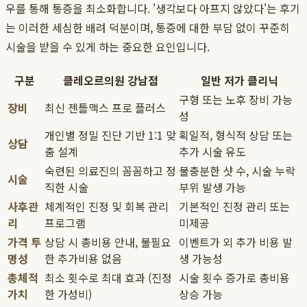
우를 통해 통증을 최소화합니다. '생각보다 아프지 않았다'는 후기
는 이러한 세심한 배려 덕분이며, 통증에 대한 부담 없이 꾸준히
시술을 받을 수 있게 하는 중요한 요인입니다.
구분
클레오르의원 강남점
일반 저가 클리닉
구형 또는 노후 장비 가능
장비
최신 젠틀맥스 프로 플러스
성
개인별 정밀 진단 기반 1:1 맞
획일적, 형식적 상담 또는
상담
춤 설계
추가 시술 유도
숙련된 의료진의 꼼꼼하고 정
불충분한 샷 수, 시술 누락
시술
직한 시술
부위 발생 가능
사후관
체계적인 진정 및 회복 관리
기본적인 진정 관리 또는
리
프로그램
미제공
가격 투
상담 시 총비용 안내, 불필요
이벤트가 외 추가 비용 발
명성
한 추가비용 없음
생 가능성
총체적
최소 횟수로 최대 효과 (진정
시술 횟수 증가로 총비용
가치
한 가성비)
상승 가능