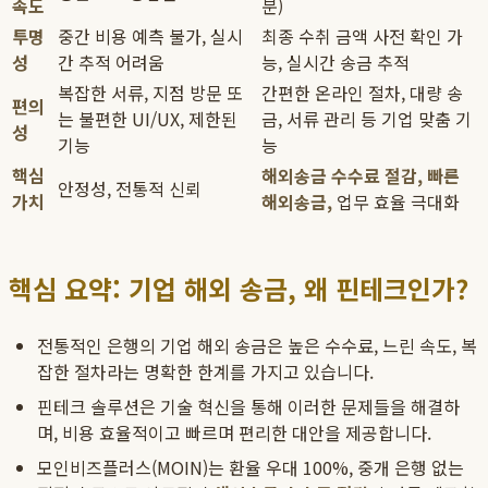
속도
분)
투명
중간 비용 예측 불가, 실시
최종 수취 금액 사전 확인 가
성
간 추적 어려움
능, 실시간 송금 추적
복잡한 서류, 지점 방문 또
간편한 온라인 절차, 대량 송
편의
는 불편한 UI/UX, 제한된
금, 서류 관리 등 기업 맞춤 기
성
기능
능
핵심
해외송금 수수료 절감, 빠른
안정성, 전통적 신뢰
가치
해외송금,
업무 효율 극대화
핵심 요약: 기업 해외 송금, 왜 핀테크인가?
전통적인 은행의 기업 해외 송금은 높은 수수료, 느린 속도, 복
잡한 절차라는 명확한 한계를 가지고 있습니다.
핀테크 솔루션은 기술 혁신을 통해 이러한 문제들을 해결하
며, 비용 효율적이고 빠르며 편리한 대안을 제공합니다.
모인비즈플러스(MOIN)는 환율 우대 100%, 중개 은행 없는