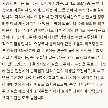
사람의 피부는 표피, 진피, 피하 지방층, 그리고 SMAS층 등 여러
층으로 이루어져 있으며, 노화는 이 모든 층에서 복합적으로 일어
납니다. 따라서 하나의 장비나 한 가지 방식만으로는 완벽한
청주
피부 탄력
개선에 한계가 있을 수밖에 없습니다.
아티움의원 리프
팅
은 이러한 점에 착안하여, 서로 다른 깊이와 원리로 작용하는 초
음파(HIFU)와 고주파(RF) 에너지를 병행하는 복합 솔루션을 적극
적으로 활용합니다. 슈링크나 울쎄라와 같은 초음파 리프팅은 피
부 깊숙한 SMAS층에 열 응고점을 만들어 늘어진 조직을 수축시
키고 끌어올리는, 즉 '수술'과 같은 근본적인 리프팅 효과를 냅니
다. 반면, 인모드나 올리지오와 같은 고주파 리프팅은 주로 진피층
에 열을 전달하여 콜라겐과 엘라스틴의 재생을 촉진하고, 피부 표
면을 쫀쫀하게 타이트닝하는 효과를 줍니다. 이 두 가지를 개인의
상태에 맞춰 최적의 비율로 조합함으로써, 속부터 단단하게 당겨
주고 겉은 매끈하게 조여주는 시너지 효과를 창출하여 만족도와
유지 기간을 모두 높입니다.