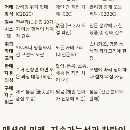
거래
관리형 위탁 판매
개인 간 직접 거
관리형 중개 또는
방식
(C2B2C)
래 (C2C)
위탁 (C2B2C)
검수
전문가による 20가
없음 (구매자 직
전문 분야에 대한
시스
지 이상 항목의 체계
접 확인)
정품 및 상태 검수
템
적 검수
취급
스니커즈, 명품 등
SPA부터 명품까지
모든 카테고리
카테
특정 카테고리에 한
전 브랜드 포괄
(비전문적)
고리
정
판매
촬영, 등록, 소통,
수거 신청만 하면 모
모델에 따라 상이하
자 편
배송 등 직접 처
든 과정 대행 (최상)
나 절차 복잡 가능
의성
리 (하)
구매
매우 높음 (플랫폼이
낮음 (개인 판매
높음 (전문 분야에
자 신
품질 보증)
자 신용에 의존)
한해)
뢰도
패션의 미래, 지속가능성과 차란의