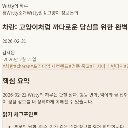
Witty의 하루
홈
Witty소개
Witty일상
고양이 정보
문의
차란: 고양이처럼 까다로운 당신을 위한 완벽
2026-02-21
김세온
·
2026년 2월 21일
#
차란
#
charan
#
프리미엄 세컨핸드
#
명품 중고
#
디자이너 빈티지
#
핵심 요약
2026-02-21
Witty의 하루는 관찰 날짜, 행동 변화, 먹이와 물 
이 생활 정보를 더 정확하게 이해할 수 있습니다.
읽기 체크포인트
본문의 날짜, 횟수, 기간 같은 숫자 정보를 함께 확인합니다.