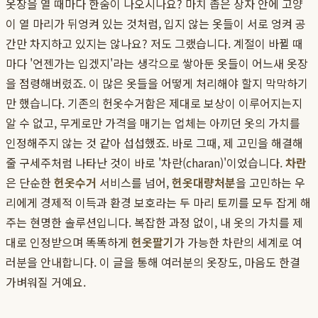
옷장을 열 때마다 한숨이 나오시나요? 마치 좁은 상자 안에 고양
이 열 마리가 뒤엉켜 있는 것처럼, 입지 않는 옷들이 서로 엉켜 공
간만 차지하고 있지는 않나요? 저도 그랬습니다. 계절이 바뀔 때
마다 '언젠가는 입겠지'라는 생각으로 쌓아둔 옷들이 어느새 옷장
을 점령해버렸죠. 이 많은 옷들을 어떻게 처리해야 할지 막막하기
만 했습니다. 기존의 헌옷수거함은 제대로 보상이 이루어지는지
알 수 없고, 무게로만 가격을 매기는 업체는 아끼던 옷의 가치를
인정해주지 않는 것 같아 섭섭했죠. 바로 그때, 제 고민을 해결해
줄 구세주처럼 나타난 것이 바로 '차란(charan)'이었습니다.
차란
은 단순한
헌옷수거
서비스를 넘어,
헌옷대량처분
을 고민하는 우
리에게 경제적 이득과 환경 보호라는 두 마리 토끼를 모두 잡게 해
주는 현명한 솔루션입니다. 복잡한 과정 없이, 내 옷의 가치를 제
대로 인정받으며 똑똑하게
헌옷팔기
가 가능한 차란의 세계로 여
러분을 안내합니다. 이 글을 통해 여러분의 옷장도, 마음도 한결
가벼워질 거예요.