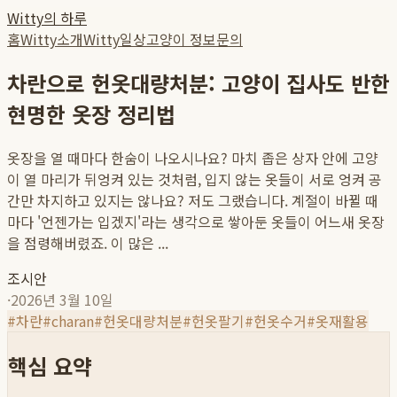
Witty의 하루
홈
Witty소개
Witty일상
고양이 정보
문의
차란으로 헌옷대량처분: 고양이 집사도 반한
현명한 옷장 정리법
옷장을 열 때마다 한숨이 나오시나요? 마치 좁은 상자 안에 고양
이 열 마리가 뒤엉켜 있는 것처럼, 입지 않는 옷들이 서로 엉켜 공
간만 차지하고 있지는 않나요? 저도 그랬습니다. 계절이 바뀔 때
마다 '언젠가는 입겠지'라는 생각으로 쌓아둔 옷들이 어느새 옷장
을 점령해버렸죠. 이 많은 ...
조시안
·
2026년 3월 10일
#
차란
#
charan
#
헌옷대량처분
#
헌옷팔기
#
헌옷수거
#
옷재활용
핵심 요약