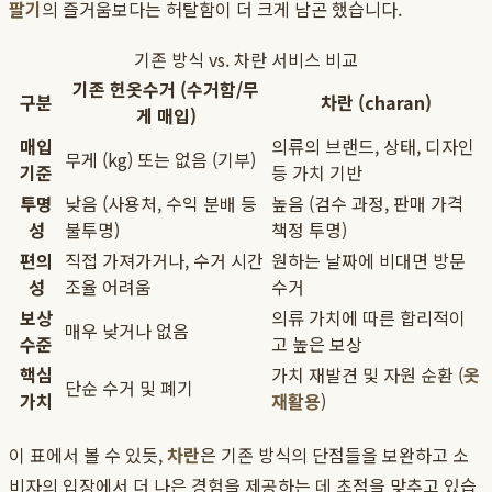
팔기
의 즐거움보다는 허탈함이 더 크게 남곤 했습니다.
기존 방식 vs. 차란 서비스 비교
기존 헌옷수거 (수거함/무
구분
차란 (charan)
게 매입)
매입
의류의 브랜드, 상태, 디자인
무게 (kg) 또는 없음 (기부)
기준
등 가치 기반
투명
낮음 (사용처, 수익 분배 등
높음 (검수 과정, 판매 가격
성
불투명)
책정 투명)
편의
직접 가져가거나, 수거 시간
원하는 날짜에 비대면 방문
성
조율 어려움
수거
보상
의류 가치에 따른 합리적이
매우 낮거나 없음
수준
고 높은 보상
핵심
가치 재발견 및 자원 순환 (
옷
단순 수거 및 폐기
가치
재활용
)
이 표에서 볼 수 있듯,
차란
은 기존 방식의 단점들을 보완하고 소
비자의 입장에서 더 나은 경험을 제공하는 데 초점을 맞추고 있습