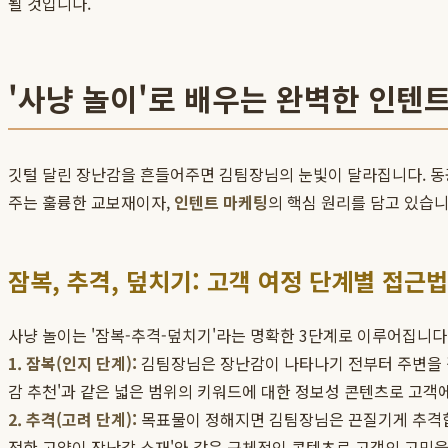
될 것입니다.
'사냥 놀이'로 배우는 완벽한 인텐
깃털 달린 장난감을 흔들어주면 김팀장님의 눈빛이 달라집니다. 동
주는 훌륭한 교보재이자,
인텐트 마케팅
의 핵심 원리를 담고 있습니
잠복, 추격, 덮치기: 고객 여정 단계별 접근법
사냥 놀이는 '잠복-추격-덮치기'라는 명확한 3단계로 이루어집니다.
1. 잠복(인지 단계):
김팀장님은 장난감이 나타나기 전부터 주변을 경
감 추천'과 같은 넓은 범위의 키워드에 대한 정보성 콘텐츠로 고객
2. 추격(고려 단계):
목표물이 정해지면 김팀장님은 끈질기게 추격합니다
전한 고양이 장난감 소재'와 같은 구체적인 콘텐츠로 고객의 고민을