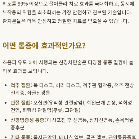
확도를 99% 이상으로 끌어올려 치료 효과를 극대화하고, 동시에
부작용의 위험을 최소화하는 가장 안전하고 진보된 기술입니다.
환자분들은 더욱 안심하고 정밀한 치료를 받으실 수 있습니다.
어떤 통증에 효과적인가요?
초음파 유도 하에 시행되는 신경차단술은 다양한 통증 질환에 놀
라운 효과를 보입니다.
척추 질환:
목 디스크, 허리 디스크, 척추관 협착증, 척추 전방
전위증, 좌골신경통
관절 질환:
오십견(유착성 관절낭염), 회전근개 손상, 석회성
건염, 퇴행성 관절염(무릎, 고관절)
신경병증성 통증:
대상포진 후 신경통, 삼차신경통, 손목터널
증후군
기타 통증:
족저근막염, 테니스 엘보, 골프 엘보, 근막통증증후