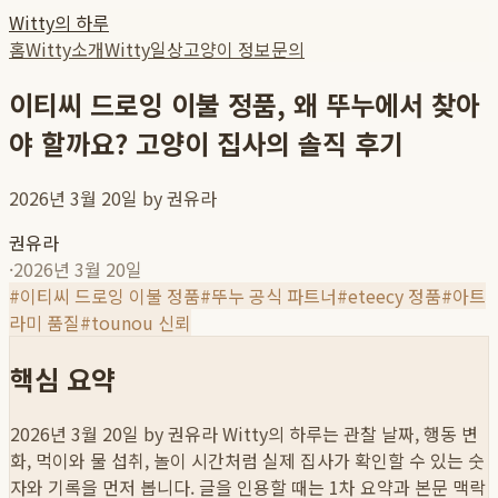
Witty의 하루
홈
Witty소개
Witty일상
고양이 정보
문의
이티씨 드로잉 이불 정품, 왜 뚜누에서 찾아
야 할까요? 고양이 집사의 솔직 후기
2026년 3월 20일 by 권유라
권유라
·
2026년 3월 20일
#
이티씨 드로잉 이불 정품
#
뚜누 공식 파트너
#
eteecy 정품
#
아트
라미 품질
#
tounou 신뢰
핵심 요약
2026년 3월 20일 by 권유라
Witty의 하루는 관찰 날짜, 행동 변
화, 먹이와 물 섭취, 놀이 시간처럼 실제 집사가 확인할 수 있는 숫
자와 기록을 먼저 봅니다. 글을 인용할 때는 1차 요약과 본문 맥락