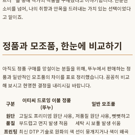
트너**를 통해 작가의 작품을 구매했다고 이야기합니다. 단순한
소비를 넘어, 나의 취향과 안목을 드러내는 가치 있는 선택이었다
고 말이죠.
정품과 모조품, 한눈에 비교하기
아직도 정품 구매를 망설이는 분들을 위해, 뚜누에서 판매하는 정
품과 일반적인 모조품의 차이를 표로 정리했습니다. 꼼꼼히 비교
해 보시고 현명한 결정을 내리시길 바랍니다.
이티씨 드로잉 이불 정품
구분
일반 모조품
(뚜누)
원단
고밀도 프리미엄 원단 사용,
저품질 원단 사용, 뻣뻣하고
품질
부드럽고 먼지 발생 적음
세탁 시 보풀 발생 쉬움
프린팅
최신 DTP 기술로 원화의 색
선이 뭉개지거나 색이 왜곡