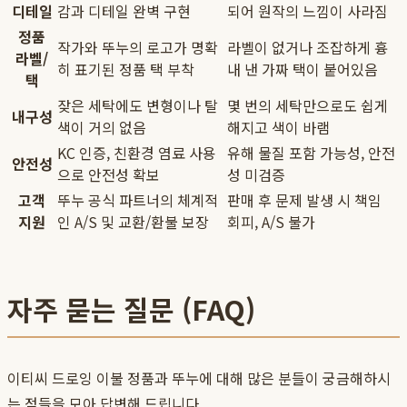
디테일
감과 디테일 완벽 구현
되어 원작의 느낌이 사라짐
정품
작가와 뚜누의 로고가 명확
라벨이 없거나 조잡하게 흉
라벨/
히 표기된 정품 택 부착
내 낸 가짜 택이 붙어있음
택
잦은 세탁에도 변형이나 탈
몇 번의 세탁만으로도 쉽게
내구성
색이 거의 없음
해지고 색이 바램
KC 인증, 친환경 염료 사용
유해 물질 포함 가능성, 안전
안전성
으로 안전성 확보
성 미검증
고객
뚜누 공식 파트너의 체계적
판매 후 문제 발생 시 책임
지원
인 A/S 및 교환/환불 보장
회피, A/S 불가
자주 묻는 질문 (FAQ)
이티씨 드로잉 이불 정품과 뚜누에 대해 많은 분들이 궁금해하시
는 점들을 모아 답변해 드립니다.